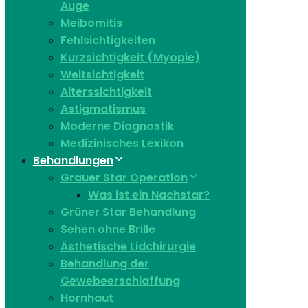
Auge
Meibomitis
Fehlsichtigkeiten
Kurzsichtigkeit (Myopie)
Weitsichtigkeit
Alterssichtigkeit
Astigmatismus
Moderne Diagnostik
Medizinisches Lexikon
Behandlungen
Grauer Star Operation
Was ist ein Nachstar?
Grüner Star Behandlung
Sehen ohne Brille
Ästhetische Lidchirurgie
Behandlung der
Gewebeerschlaffung
Hornhaut