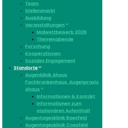
Team
Stellenmarkt
Ausbildung
Veranstaltungen
Malwettbewerb 2026
Themenabende
Forschung
Kooperationen
Soziales Engagement
Standorte
Augenklinik Ahaus
Fachkrankenhaus, Augenpraxis
Ahaus
Informationen & Kontakt
Informationen zum
stationären Aufenthalt
Augentagesklinik Raesfeld
Augentagesklinik Coesfeld