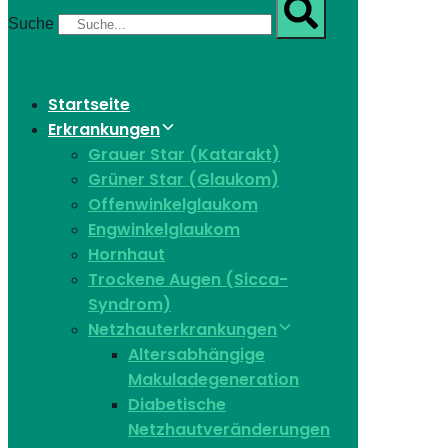
Suche
Startseite
Erkrankungen
Grauer Star (Katarakt)
Grüner Star (Glaukom)
Offenwinkelglaukom
Engwinkelglaukom
Hornhaut
Trockene Augen (Sicca-
Syndrom)
Netzhauterkrankungen
Altersabhängige
Makuladegeneration
Diabetische
Netzhautveränderungen