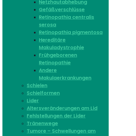
Netzhautabhebung
Gefäßverschlüsse
Retinopathia centralis
serosa
Retinopathia pigmentosa
Hereditäre
Makuladystrophie
Frühgeborenen
Retinopathie
Andere
Makulaerkrankungen
Schielen
Schielformen
Lider
Altersveränderungen am Lid
Fehlstellungen der Lider
Tränenwege
Tumore – Schwellungen am