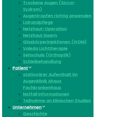
Trockene Augen (Sicca-
Sydrom)
Augentropfen richtig anwenden
Lidrandpflege
Netzhaut-Operation
Netzhaut lasern
Glaskörperinjektionen (IVOM)
Valeda Lichttherapie
Sehschule (Orthoptik)
Schielbehandlung
Patient
stationärer Aufenthalt im
Augenklinik Ahaus
Fachkrankenhaus
Notfall Informationen
Teilnahme an klinischen Studien
Unternehmen
Geschichte