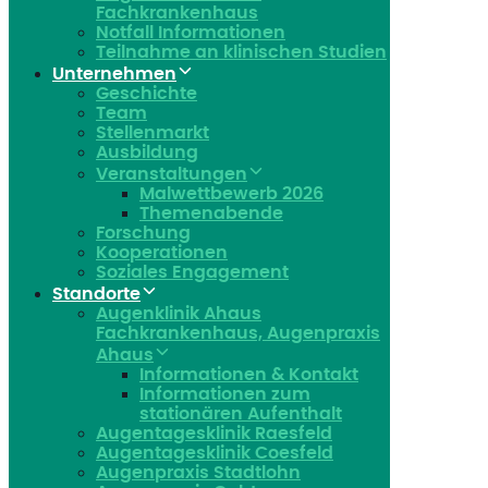
Fachkrankenhaus
Notfall Informationen
Teilnahme an klinischen Studien
Unternehmen
Geschichte
Team
Stellenmarkt
Ausbildung
Veranstaltungen
Malwettbewerb 2026
Themenabende
Forschung
Kooperationen
Soziales Engagement
Standorte
Augenklinik Ahaus
Fachkrankenhaus, Augenpraxis
Ahaus
Informationen & Kontakt
Informationen zum
stationären Aufenthalt
Augentagesklinik Raesfeld
Augentagesklinik Coesfeld
Augenpraxis Stadtlohn