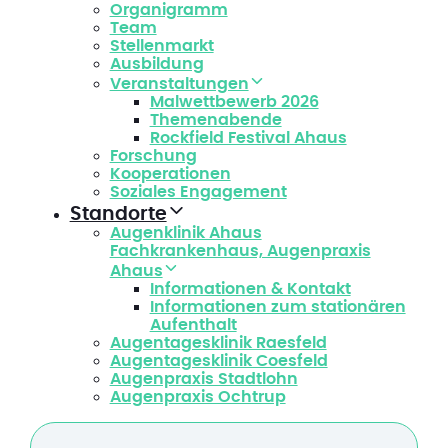
Organigramm
Team
Stellenmarkt
Ausbildung
Veranstaltungen
Malwettbewerb 2026
Themenabende
Rockfield Festival Ahaus
Forschung
Kooperationen
Soziales Engagement
Standorte
Augenklinik Ahaus
Fachkrankenhaus, Augenpraxis
Ahaus
Informationen & Kontakt
Informationen zum stationären
Aufenthalt
Augentagesklinik Raesfeld
Augentagesklinik Coesfeld
Augenpraxis Stadtlohn
Augenpraxis Ochtrup