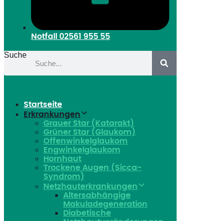
Notfall
02561 955 55
Suche
Startseite
Erkrankungen
Grauer Star (Katarakt)
Grüner Star (Glaukom)
Offenwinkelglaukom
Engwinkelglaukom
Hornhaut
Trockene Augen (Sicca-
Syndrom)
Netzhauterkrankungen
Altersabhängige
Makuladegeneration
Diabetische