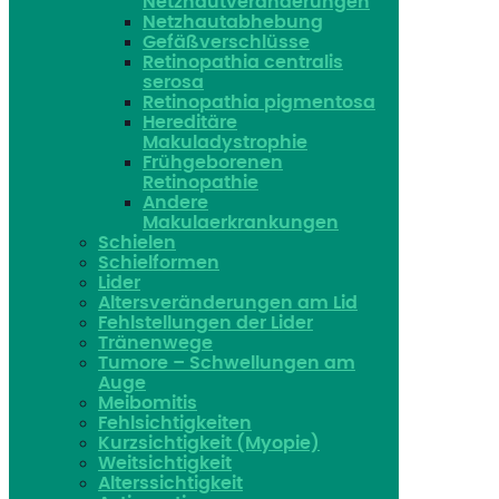
Netzhautveränderungen
Netzhautabhebung
Gefäßverschlüsse
Retinopathia centralis
serosa
Retinopathia pigmentosa
Hereditäre
Makuladystrophie
Frühgeborenen
Retinopathie
Andere
Makulaerkrankungen
Schielen
Schielformen
Lider
Altersveränderungen am Lid
Fehlstellungen der Lider
Tränenwege
Tumore – Schwellungen am
Auge
Meibomitis
Fehlsichtigkeiten
Kurzsichtigkeit (Myopie)
Weitsichtigkeit
Alterssichtigkeit