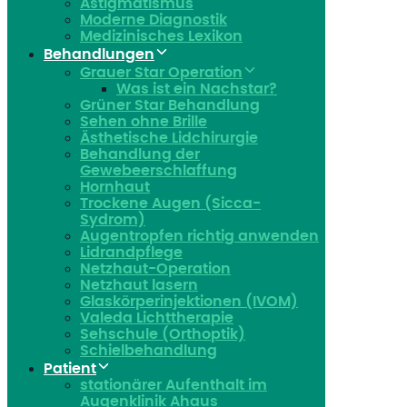
Astigmatismus
Moderne Diagnostik
Medizinisches Lexikon
Behandlungen
Grauer Star Operation
Was ist ein Nachstar?
Grüner Star Behandlung
Sehen ohne Brille
Ästhetische Lidchirurgie
Behandlung der
Gewebeerschlaffung
Hornhaut
Trockene Augen (Sicca-
Sydrom)
Augentropfen richtig anwenden
Lidrandpflege
Netzhaut-Operation
Netzhaut lasern
Glaskörperinjektionen (IVOM)
Valeda Lichttherapie
Sehschule (Orthoptik)
Schielbehandlung
Patient
stationärer Aufenthalt im
Augenklinik Ahaus