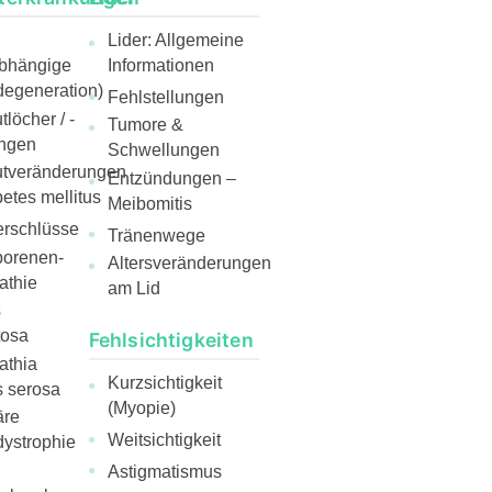
Lider: Allgemeine
abhängige
Informationen
egeneration)
Fehlstellungen
löcher / -
Tumore &
ngen
Schwellungen
utveränderungen
Entzündungen –
etes mellitus
Meibomitis
rschlüsse
Tränenwege
borenen-
Altersveränderungen
athie
am Lid
s
tosa
Fehlsichtigkeiten
athia
Kurzsichtigkeit
s serosa
(Myopie)
äre
Weitsichtigkeit
ystrophie
Astigmatismus