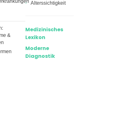
erkrankungen
Alterssichtigkeit
n:
Medizinisches
me &
Lexikon
en
Moderne
ormen
Diagnostik