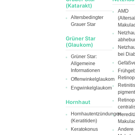
(Katarakt)
AMD
Altersbedingter
(Alters
Grauer Star
Makulad
Netzhaut
Grüner Star
abhebu
(Glaukom)
Netzha
bei Diab
Grüner Star:
Gefäßve
Allgemeine
Informationen
Frühge
Retinop
Offenwinkelglaukom
Retiniti
Engwinkelglaukom
pigmen
Retinop
Hornhaut
centrali
Hornhautentzündungen
Heredit
(Keratitiden)
Makulad
Andere
Keratokonus