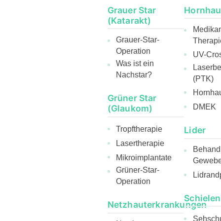
Grauer Star
Hornhau
(Katarakt)
Medika
Grauer-Star-
Therapi
Operation
UV-Cros
Was ist ein
Laserb
Nachstar?
(PTK)
Hornhau
Grüner Star
DMEK
(Glaukom)
Lider
Tropftherapie
Lasertherapie
Behandl
Mikroimplantate
Gewebee
Grüner-Star-
Lidrand
Operation
Schielen
Netzhauterkrankungen
Sehsch