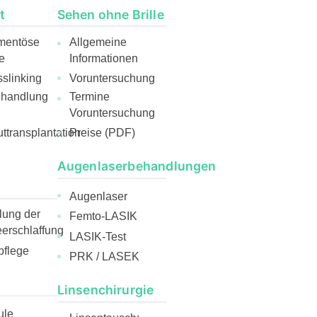
t
Sehen ohne Brille
mentöse
Allgemeine
e
Informationen
slinking
Voruntersuchung
ehandlung
Termine
Voruntersuchung
ttransplantation
Preise (PDF)
Augenlaserbehandlungen
Augenlaser
ung der
Femto-LASIK
rschlaffung
LASIK-Test
pflege
PRK / LASEK
Linsenchirurgie
ule