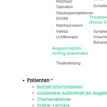
Netzhaut-
Schielb
Operation
Glaskörperinjektionen
Trocken
(IVOM)
(Sicca-
Netzhaut lasern
Sympto
Valeda
Ursach
Lichttherapie
Behand
Augentropfen
richtig anwenden
Tropfanleitung
Patienten
Notfall Informationen
stationärer Aufenthalt im Auge
Themenabende
Online-Termine