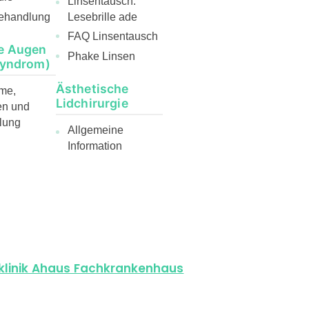
Linsentausch:
ehandlung
Lesebrille ade
FAQ Linsentausch
e Augen
Phake Linsen
Syndrom)
Ästhetische
me,
Lidchirurgie
en und
lung
Allgemeine
Information
nklinik Ahaus Fachkrankenhaus