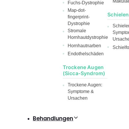
Makula
Fuchs-Dystrophie
Map-dot-
Schielen
fingerprint-
Dystrophie
Schiele
Stromale
Sympto
Hornhautdystrophie
Ursach
Hornhautnarben
Schielf
Endothelschäden
Trockene Augen
(Sicca-Syndrom)
Trockene Augen:
Symptome &
Ursachen
Behandlungen