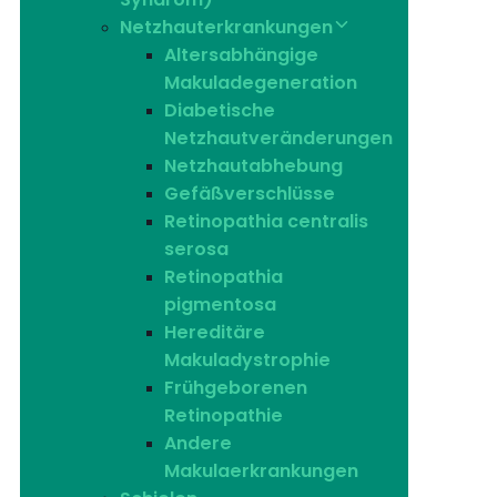
Netzhauterkrankungen
Altersabhängige
Makuladegeneration
Diabetische
Netzhautveränderungen
Netzhautabhebung
Gefäßverschlüsse
Retinopathia centralis
serosa
Retinopathia
pigmentosa
Hereditäre
Makuladystrophie
Frühgeborenen
Retinopathie
Andere
Makulaerkrankungen