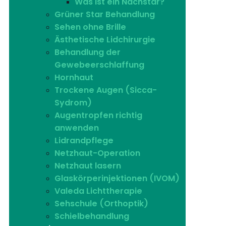
Was ist ein Nachstar?
Grüner Star Behandlung
Sehen ohne Brille
Ästhetische Lidchirurgie
Behandlung der
Gewebeerschlaffung
Hornhaut
Trockene Augen (Sicca-
Sydrom)
Augentropfen richtig
anwenden
Lidrandpflege
Netzhaut-Operation
Netzhaut lasern
Glaskörperinjektionen (IVOM)
Valeda Lichttherapie
Sehschule (Orthoptik)
Schielbehandlung