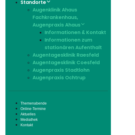
Standorte
Augenklinik Ahaus
Fachkrankenhaus,
Augenpraxis Ahaus
Informationen & Kontakt
Informationen zum
stationären Aufenthalt
Augentagesklinik Raesfeld
Augentagesklinik Coesfeld
Augenpraxis Stadtlohn
Augenpraxis Ochtrup
Themenabende
Online-Termine
Aktuelles
Mediathek
Kontakt