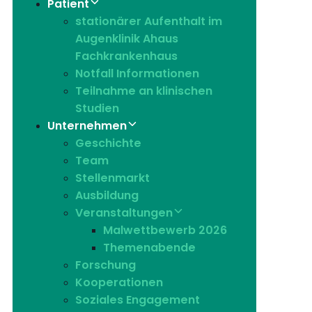
Patient
stationärer Aufenthalt im
Augenklinik Ahaus
Fachkrankenhaus
Notfall Informationen
Teilnahme an klinischen
Studien
Unternehmen
Geschichte
Team
Stellenmarkt
Ausbildung
Veranstaltungen
Malwettbewerb 2026
Themenabende
Forschung
Kooperationen
Soziales Engagement