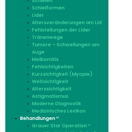
Schielen
Schielformen
Lider
Altersveränderungen am Lid
Fehlstellungen der Lider
Tränenwege
Tumore – Schwellungen am
Auge
Meibomitis
Fehlsichtigkeiten
Kurzsichtigkeit (Myopie)
Weitsichtigkeit
Alterssichtigkeit
Astigmatismus
Moderne Diagnostik
Medizinisches Lexikon
Behandlungen
Grauer Star Operation