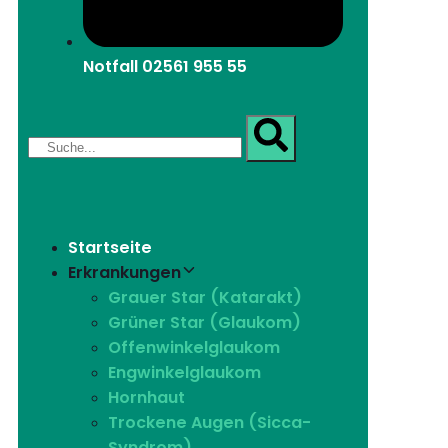
Notfall
02561 955 55
Startseite
Erkrankungen
Grauer Star (Katarakt)
Grüner Star (Glaukom)
Offenwinkelglaukom
Engwinkelglaukom
Hornhaut
Trockene Augen (Sicca-
Syndrom)