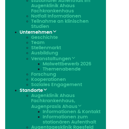
stationärer Aufenthalt im
Augenklinik Ahaus
Fachkrankenhaus
Notfall Informationen
Teilnahme an klinischen
Studien
Unternehmen
Geschichte
Team
Stellenmarkt
Ausbildung
Veranstaltungen
Malwettbewerb 2026
Themenabende
Forschung
Kooperationen
Soziales Engagement
Standorte
Augenklinik Ahaus
Fachkrankenhaus,
Augenpraxis Ahaus
Informationen & Kontakt
Informationen zum
stationären Aufenthalt
Augentagesklinik Raesfeld