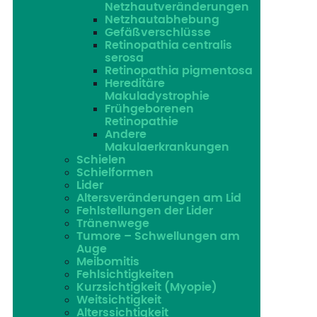
Netzhautveränderungen
Netzhautabhebung
Gefäßverschlüsse
Retinopathia centralis
serosa
Retinopathia pigmentosa
Hereditäre
Makuladystrophie
Frühgeborenen
Retinopathie
Andere
Makulaerkrankungen
Schielen
Schielformen
Lider
Altersveränderungen am Lid
Fehlstellungen der Lider
Tränenwege
Tumore – Schwellungen am
Auge
Meibomitis
Fehlsichtigkeiten
Kurzsichtigkeit (Myopie)
Weitsichtigkeit
Alterssichtigkeit