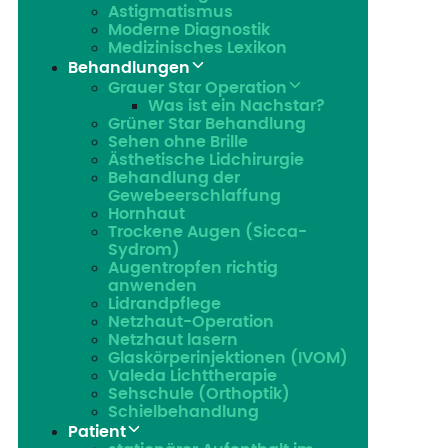
Astigmatismus
Moderne Diagnostik
Medizinisches Lexikon
Behandlungen
Grauer Star Operation
Was ist ein Nachstar?
Grüner Star Behandlung
Sehen ohne Brille
Ästhetische Lidchirurgie
Behandlung der
Gewebeerschlaffung
Hornhaut
Trockene Augen (Sicca-
Sydrom)
Augentropfen richtig
anwenden
Lidrandpflege
Netzhaut-Operation
Netzhaut lasern
Glaskörperinjektionen (IVOM)
Valeda Lichttherapie
Sehschule (Orthoptik)
Schielbehandlung
Patient