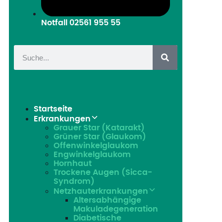
Notfall
02561 955 55
Startseite
Erkrankungen
Grauer Star (Katarakt)
Grüner Star (Glaukom)
Offenwinkelglaukom
Engwinkelglaukom
Hornhaut
Trockene Augen (Sicca-
Syndrom)
Netzhauterkrankungen
Altersabhängige
Makuladegeneration
Diabetische