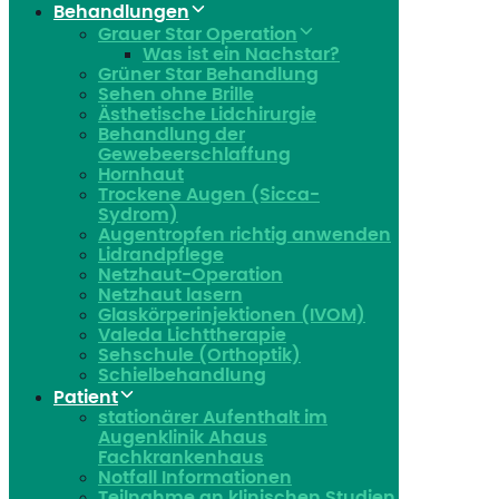
Behandlungen
Grauer Star Operation
Was ist ein Nachstar?
Grüner Star Behandlung
Sehen ohne Brille
Ästhetische Lidchirurgie
Behandlung der
Gewebeerschlaffung
Hornhaut
Trockene Augen (Sicca-
Sydrom)
Augentropfen richtig anwenden
Lidrandpflege
Netzhaut-Operation
Netzhaut lasern
Glaskörperinjektionen (IVOM)
Valeda Lichttherapie
Sehschule (Orthoptik)
Schielbehandlung
Patient
stationärer Aufenthalt im
Augenklinik Ahaus
Fachkrankenhaus
Notfall Informationen
Teilnahme an klinischen Studien