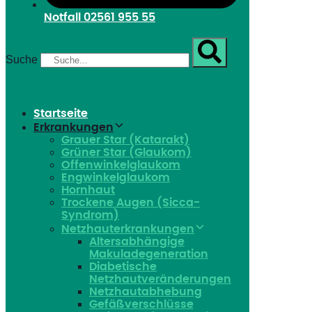
Notfall
02561 955 55
Suche
Startseite
Erkrankungen
Grauer Star (Katarakt)
Grüner Star (Glaukom)
Offenwinkelglaukom
Engwinkelglaukom
Hornhaut
Trockene Augen (Sicca-
Syndrom)
Netzhauterkrankungen
Altersabhängige
Makuladegeneration
Diabetische
Netzhautveränderungen
Netzhautabhebung
Gefäßverschlüsse