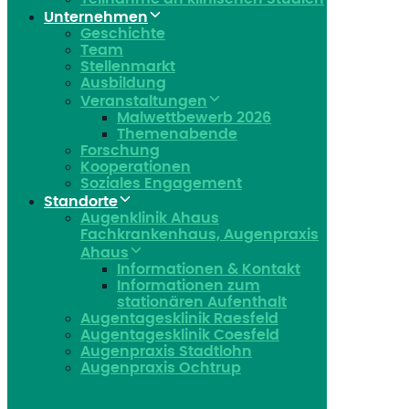
Unternehmen
Geschichte
Team
Stellenmarkt
Ausbildung
Veranstaltungen
Malwettbewerb 2026
Themenabende
Forschung
Kooperationen
Soziales Engagement
Standorte
Augenklinik Ahaus
Fachkrankenhaus, Augenpraxis
Ahaus
Informationen & Kontakt
Informationen zum
stationären Aufenthalt
Augentagesklinik Raesfeld
Augentagesklinik Coesfeld
Augenpraxis Stadtlohn
Augenpraxis Ochtrup