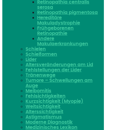
Retinopathia centralis
serosa
Retinopathia pigmentosa
Hereditäre
Makuladystrophie
Frühgeborenen
Retinopathie
Andere
Makulaerkrankungen
Schielen
Schielformen
Lider
Altersveränderungen am Lid
Fehlstellungen der Lider
Tränenwege
Tumore – Schwellungen am
Auge
Meibomitis
Fehlsichtigkeiten
Kurzsichtigkeit (Myopie)
Weitsichtigkeit
Alterssichtigkeit
Astigmatismus
Moderne Diagnostik
Medizinisches Lexikon