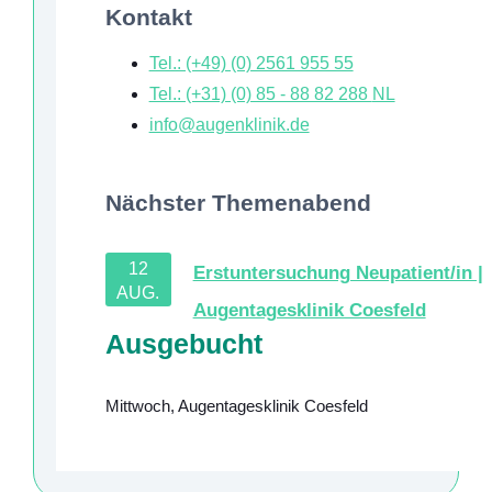
Kontakt
Tel.: (+49) (0) 2561 955 55
Tel.: (+31) (0) 85 - 88 82 288
NL
info@augenklinik.de
Nächster Themenabend
12
Erstuntersuchung Neupatient/in |
AUG.
Augentagesklinik Coesfeld
Ausgebucht
Mittwoch
,
Augentagesklinik Coesfeld