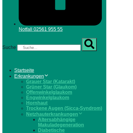
Notfall
02561 955 55
Suche
Startseite
Erkrankungen
Grauer Star (Katarakt)
Grüner Star (Glaukom)
Offenwinkelglaukom
Engwinkelglaukom
Hornhaut
Trockene Augen (Sicca-Syndrom)
Netzhauterkrankungen
Altersabhängige
Makuladegeneration
Diabetische