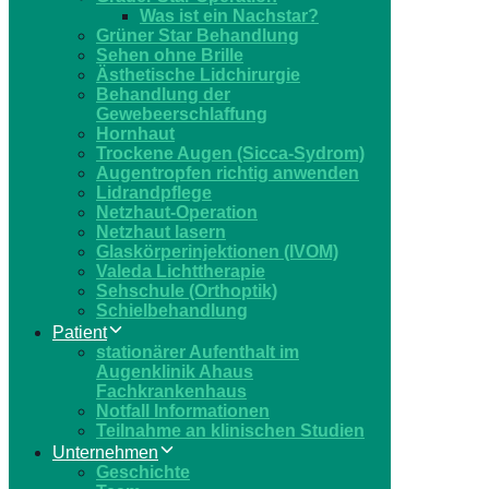
Was ist ein Nachstar?
Grüner Star Behandlung
Sehen ohne Brille
Ästhetische Lidchirurgie
Behandlung der
Gewebeerschlaffung
Hornhaut
Trockene Augen (Sicca-Sydrom)
Augentropfen richtig anwenden
Lidrandpflege
Netzhaut-Operation
Netzhaut lasern
Glaskörperinjektionen (IVOM)
Valeda Lichttherapie
Sehschule (Orthoptik)
Schielbehandlung
Patient
stationärer Aufenthalt im
Augenklinik Ahaus
Fachkrankenhaus
Notfall Informationen
Teilnahme an klinischen Studien
Unternehmen
Geschichte