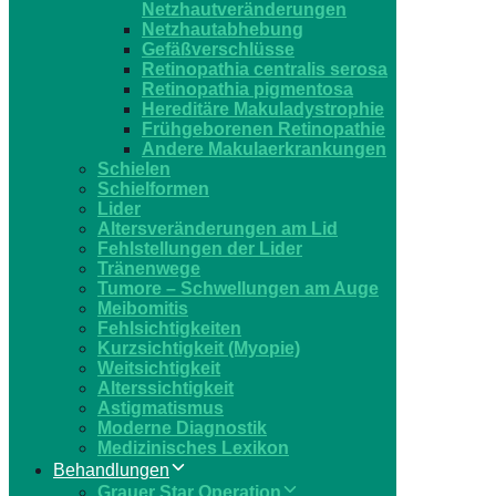
Netzhautveränderungen
Netzhautabhebung
Gefäßverschlüsse
Retinopathia centralis serosa
Retinopathia pigmentosa
Hereditäre Makuladystrophie
Frühgeborenen Retinopathie
Andere Makulaerkrankungen
Schielen
Schielformen
Lider
Altersveränderungen am Lid
Fehlstellungen der Lider
Tränenwege
Tumore – Schwellungen am Auge
Meibomitis
Fehlsichtigkeiten
Kurzsichtigkeit (Myopie)
Weitsichtigkeit
Alterssichtigkeit
Astigmatismus
Moderne Diagnostik
Medizinisches Lexikon
Behandlungen
Grauer Star Operation