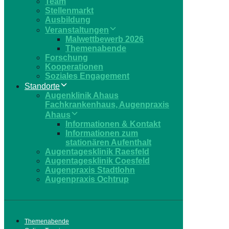
Team
Stellenmarkt
Ausbildung
Veranstaltungen
Malwettbewerb 2026
Themenabende
Forschung
Kooperationen
Soziales Engagement
Standorte
Augenklinik Ahaus
Fachkrankenhaus, Augenpraxis
Ahaus
Informationen & Kontakt
Informationen zum
stationären Aufenthalt
Augentagesklinik Raesfeld
Augentagesklinik Coesfeld
Augenpraxis Stadtlohn
Augenpraxis Ochtrup
Themenabende