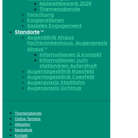
Malwettbewerb 2026
Themenabende
Forschung
Kooperationen
Soziales Engagement
Standorte
Augenklinik Ahaus
Fachkrankenhaus, Augenpraxis
Ahaus
Informationen & Kontakt
Informationen zum
stationären Aufenthalt
Augentagesklinik Raesfeld
Augentagesklinik Coesfeld
Augenpraxis Stadtlohn
Augenpraxis Ochtrup
Themenabende
Online-Termine
Aktuelles
Mediathek
Kontakt