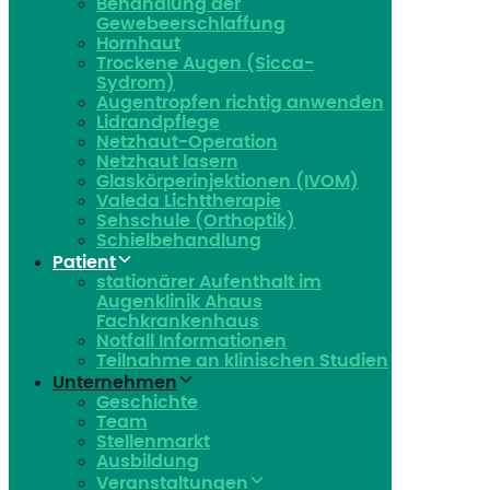
Behandlung der
Gewebeerschlaffung
Hornhaut
Trockene Augen (Sicca-
Sydrom)
Augentropfen richtig anwenden
Lidrandpflege
Netzhaut-Operation
Netzhaut lasern
Glaskörperinjektionen (IVOM)
Valeda Lichttherapie
Sehschule (Orthoptik)
Schielbehandlung
Patient
stationärer Aufenthalt im
Augenklinik Ahaus
Fachkrankenhaus
Notfall Informationen
Teilnahme an klinischen Studien
Unternehmen
Geschichte
Team
Stellenmarkt
Ausbildung
Veranstaltungen