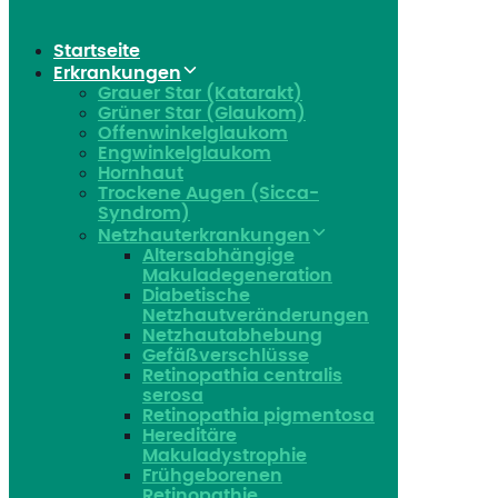
Startseite
Erkrankungen
Grauer Star (Katarakt)
Grüner Star (Glaukom)
Offenwinkelglaukom
Engwinkelglaukom
Hornhaut
Trockene Augen (Sicca-
Syndrom)
Netzhauterkrankungen
Altersabhängige
Makuladegeneration
Diabetische
Netzhautveränderungen
Netzhautabhebung
Gefäßverschlüsse
Retinopathia centralis
serosa
Retinopathia pigmentosa
Hereditäre
Makuladystrophie
Frühgeborenen
Retinopathie