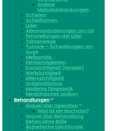
Andere
Makulaerkrankungen
Schielen
Schielformen
Lider
Altersveränderungen am Lid
Fehlstellungen der Lider
Tränenwege
Tumore – Schwellungen am
Auge
Meibomitis
Fehlsichtigkeiten
Kurzsichtigkeit (Myopie)
Weitsichtigkeit
Alterssichtigkeit
Astigmatismus
Moderne Diagnostik
Medizinisches Lexikon
Behandlungen
Grauer Star Operation
Was ist ein Nachstar?
Grüner Star Behandlung
Sehen ohne Brille
Ästhetische Lidchirurgie