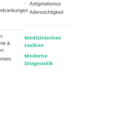
Astigmatismus
erkrankungen
Alterssichtigkeit
n:
Medizinisches
me &
Lexikon
en
Moderne
ormen
Diagnostik