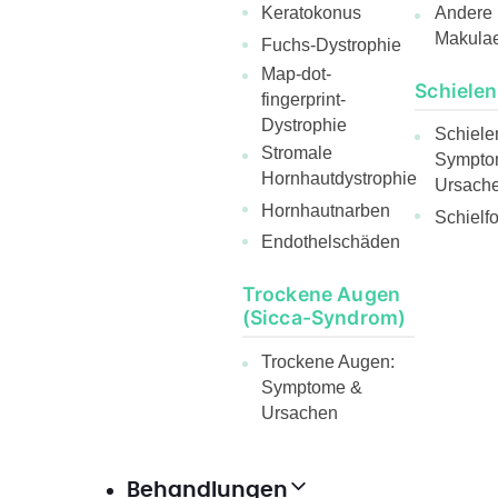
Andere
Keratokonus
Makula
Fuchs-Dystrophie
Map-dot-
Schielen
fingerprint-
Dystrophie
Schiele
Stromale
Sympto
Hornhautdystrophie
Ursach
Hornhautnarben
Schielf
Endothelschäden
Trockene Augen
(Sicca-Syndrom)
Trockene Augen:
Symptome &
Ursachen
Behandlungen