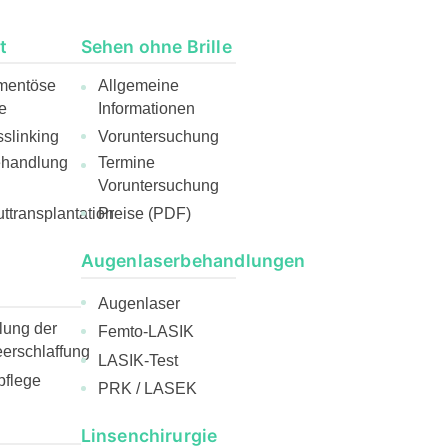
t
Sehen ohne Brille
mentöse
Allgemeine
e
Informationen
slinking
Voruntersuchung
ehandlung
Termine
Voruntersuchung
ttransplantation
Preise (PDF)
Augenlaserbehandlungen
Augenlaser
ung der
Femto-LASIK
rschlaffung
LASIK-Test
pflege
PRK / LASEK
Linsenchirurgie