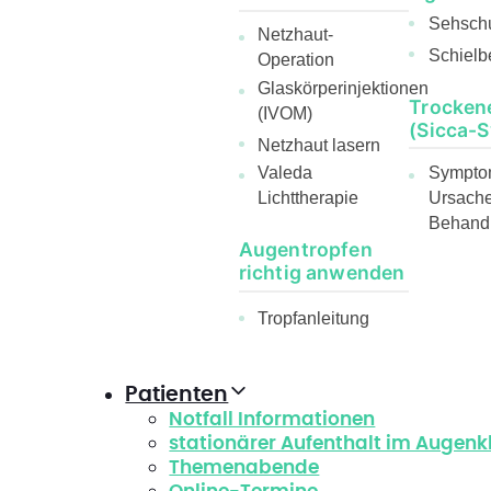
Sehsch
Netzhaut-
Schielb
Operation
Glaskörperinjektionen
Trocken
(IVOM)
(Sicca-
Netzhaut lasern
Sympto
Valeda
Ursach
Lichttherapie
Behand
Augentropfen
richtig anwenden
Tropfanleitung
Patienten
Notfall Informationen
stationärer Aufenthalt im Augen
Themenabende