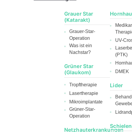
Grauer Star
Hornhau
(Katarakt)
Medika
Grauer-Star-
Therapi
Operation
UV-Cros
Was ist ein
Laserb
Nachstar?
(PTK)
Hornhau
Grüner Star
DMEK
(Glaukom)
Lider
Tropftherapie
Lasertherapie
Behandl
Mikroimplantate
Gewebee
Grüner-Star-
Lidrand
Operation
Schielen
Netzhauterkrankungen