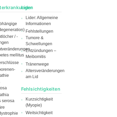
terkrankungen
Lider
Lider: Allgemeine
abhängige
Informationen
egeneration)
Fehlstellungen
löcher / -
Tumore &
ngen
Schwellungen
utveränderungen
Entzündungen –
etes mellitus
Meibomitis
rschlüsse
Tränenwege
borenen-
Altersveränderungen
athie
am Lid
s
tosa
Fehlsichtigkeiten
athia
Kurzsichtigkeit
s serosa
(Myopie)
äre
Weitsichtigkeit
ystrophie