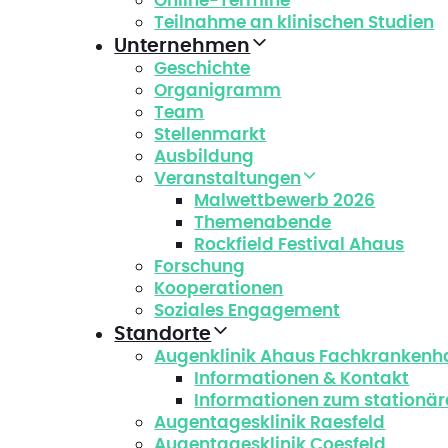
Online-Termine
Teilnahme an klinischen Studien
Unternehmen
Geschichte
Organigramm
Team
Stellenmarkt
Ausbildung
Veranstaltungen
Malwettbewerb 2026
Themenabende
Rockfield Festival Ahaus
Forschung
Kooperationen
Soziales Engagement
Standorte
Augenklinik Ahaus Fachkrankenh
Informationen & Kontakt
Informationen zum stationär
Augentagesklinik Raesfeld
Augentagesklinik Coesfeld