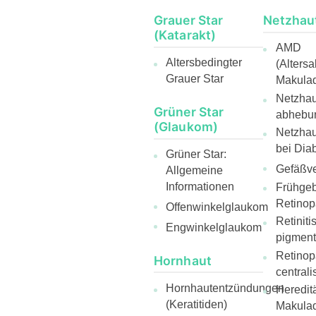
Grauer Star
Netzhau
(Katarakt)
AMD
Altersbedingter
(Alters
Grauer Star
Makulad
Netzhaut
Grüner Star
abhebu
(Glaukom)
Netzha
bei Diab
Grüner Star:
Gefäßve
Allgemeine
Informationen
Frühge
Retinop
Offenwinkelglaukom
Retiniti
Engwinkelglaukom
pigmen
Retinop
Hornhaut
centrali
Hornhautentzündungen
Heredit
(Keratitiden)
Makulad