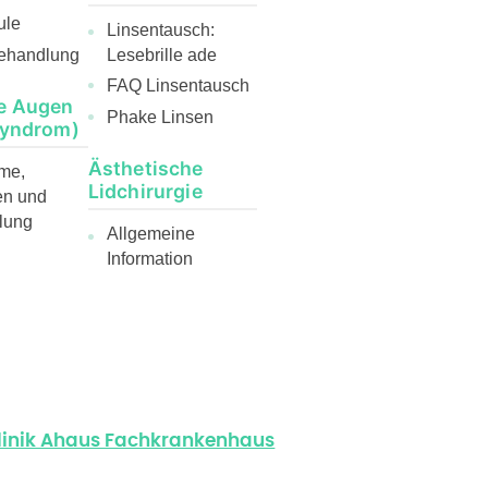
ule
Linsentausch:
ehandlung
Lesebrille ade
FAQ Linsentausch
e Augen
Phake Linsen
Syndrom)
Ästhetische
me,
Lidchirurgie
en und
lung
Allgemeine
Information
klinik Ahaus Fachkrankenhaus