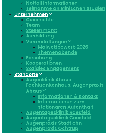
Notfall Informationen
Teilnahme an klinischen Studien
Unternehmen
Geschichte
Team
Stellenmarkt
Ausbildung
Veranstaltungen
Malwettbewerb 2026
Themenabende
Forschung
Kooperationen
Soziales Engagement
Standorte
Augenklinik Ahaus
Fachkrankenhaus, Augenpraxis
Ahaus
Informationen & Kontakt
Informationen zum
stationären Aufenthalt
Augentagesklinik Raesfeld
Augentagesklinik Coesfeld
Augenpraxis Stadtlohn
Augenpraxis Ochtrup