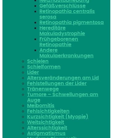
Netzhautabhebung
Gefäßverschlüsse
Retinopathia centralis
serosa
Retinopathia pigmentosa
Hereditäre
Makuladystrophie
Frühgeborenen
Retinopathie
Andere
Makulaerkrankungen
Schielen
Schielformen
Lider
Altersveränderungen am Lid
Fehlstellungen der Lider
Tränenwege
Tumore – Schwellungen am
Auge
Meibomitis
Fehlsichtigkeiten
Kurzsichtigkeit (Myopie)
Weitsichtigkeit
Alterssichtigkeit
Astigmatismus