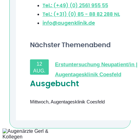
Tel.: (+49) (0) 2561 955 55
Tel.: (+31) (0) 85 - 88 82 288
NL
info@augenklinik.de
Nächster Themenabend
12
Erstuntersuchung Neupatient/in |
AUG.
Augentagesklinik Coesfeld
Ausgebucht
Mittwoch
,
Augentagesklinik Coesfeld