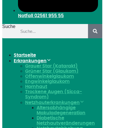
Notfall
02561 955 55
Suche
Startseite
Erkrankungen
Grauer Star (Katarakt)
Grüner Star (Glaukom)
Offenwinkelglaukom
Engwinkelglaukom
Hornhaut
Trockene Augen (Sicca-
Syndrom)
Netzhauterkrankungen
Altersabhängige
Makuladegeneration
Diabetische
Netzhautveränderungen