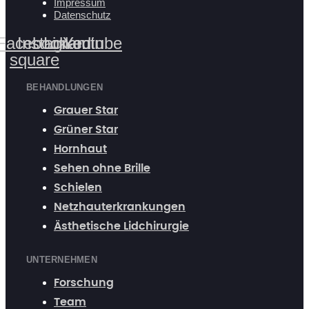
Impressum
Datenschutz
Facebook-
Instagram
Linkedin
Youtube
square
BEHANDLUNGEN
Grauer Star
Grüner Star
Hornhaut
Sehen ohne Brille
Schielen
Netzhauterkrankungen
Ästhetische Lidchirurgie
UNTERNEHMEN
Forschung
Team