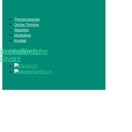
Themenabende
Online-Termine
Aktuelles
Mediathek
Kontakt
acebook-
Instagram
Linkedin
Youtube
square