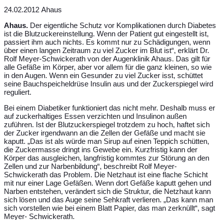
24.02.2012 Ahaus
Ahaus.
Der eigentliche Schutz vor Komplikationen durch Diabetes
ist die Blutzuckereinstellung. Wenn der Patient gut eingestellt ist,
passiert ihm auch nichts. Es kommt nur zu Schädigungen, wenn
über einen langen Zeitraum zu viel Zucker im Blut ist“, erklärt Dr.
Rolf Meyer-Schwickerath von der Augenklinik Ahaus. Das gilt für
alle Gefäße im Körper, aber vor allem für die ganz kleinen, so wie
in den Augen. Wenn ein Gesunder zu viel Zucker isst, schüttet
seine Bauchspeicheldrüse Insulin aus und der Zuckerspiegel wird
reguliert.
Bei einem Diabetiker funktioniert das nicht mehr. Deshalb muss er
auf zuckerhaltiges Essen verzichten und Insulinon außen
zuführen. Ist der Blutzuckerspiegel trotzdem zu hoch, haftet sich
der Zucker irgendwann an die Zellen der Gefäße und macht sie
kaputt. „Das ist als würde man Sirup auf einen Teppich schütten,
die Zuckermasse dringt ins Gewebe ein. Kurzfristig kann der
Körper das ausgleichen, langfristig kommtes zur Störung an den
Zellen und zur Narbenbildung“, beschreibt Rolf Meyer-
Schwickerath das Problem. Die Netzhaut ist eine flache Schicht
mit nur einer Lage Gefäßen. Wenn dort Gefäße kaputt gehen und
Narben entstehen, verändert sich die Struktur, die Netzhaut kann
sich lösen und das Auge seine Sehkraft verlieren. „Das kann man
sich vorstellen wie bei einem Blatt Papier, das man zerknüllt“, sagt
Meyer- Schwickerath.