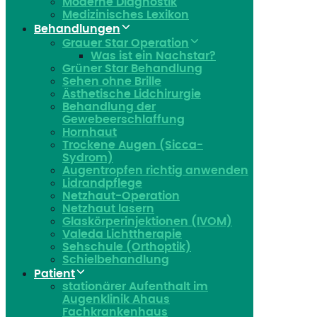
Moderne Diagnostik
Medizinisches Lexikon
Behandlungen
Grauer Star Operation
Was ist ein Nachstar?
Grüner Star Behandlung
Sehen ohne Brille
Ästhetische Lidchirurgie
Behandlung der
Gewebeerschlaffung
Hornhaut
Trockene Augen (Sicca-
Sydrom)
Augentropfen richtig anwenden
Lidrandpflege
Netzhaut-Operation
Netzhaut lasern
Glaskörperinjektionen (IVOM)
Valeda Lichttherapie
Sehschule (Orthoptik)
Schielbehandlung
Patient
stationärer Aufenthalt im
Augenklinik Ahaus
Fachkrankenhaus