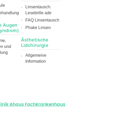
ule
Linsentausch:
ehandlung
Lesebrille ade
FAQ Linsentausch
e Augen
Phake Linsen
Syndrom)
Ästhetische
me,
Lidchirurgie
en und
lung
Allgemeine
Information
klinik Ahaus Fachkrankenhaus