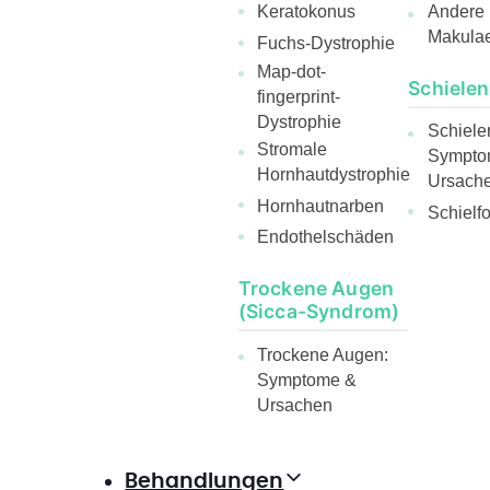
Andere
Keratokonus
Makula
Fuchs-Dystrophie
Map-dot-
Schielen
fingerprint-
Dystrophie
Schiele
Stromale
Sympto
Hornhautdystrophie
Ursach
Hornhautnarben
Schielf
Endothelschäden
Trockene Augen
(Sicca-Syndrom)
Trockene Augen:
Symptome &
Ursachen
Behandlungen