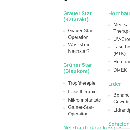
Grauer Star
Hornhau
(Katarakt)
Medika
Grauer-Star-
Therapi
Operation
UV-Cros
Was ist ein
Laserb
Nachstar?
(PTK)
Hornhau
Grüner Star
DMEK
(Glaukom)
Lider
Tropftherapie
Lasertherapie
Behandl
Mikroimplantate
Gewebee
Grüner-Star-
Lidrand
Operation
Schielen
Netzhauterkrankungen