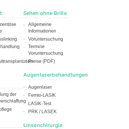
t
Sehen ohne Brille
mentöse
Allgemeine
e
Informationen
slinking
Voruntersuchung
ehandlung
Termine
Voruntersuchung
ttransplantation
Preise (PDF)
Augenlaserbehandlungen
Augenlaser
ung der
Femto-LASIK
rschlaffung
LASIK-Test
pflege
PRK / LASEK
Linsenchirurgie