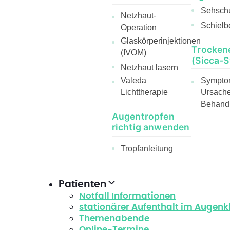
Sehsch
Netzhaut-
Schielb
Operation
Glaskörperinjektionen
Trocken
(IVOM)
(Sicca-
Netzhaut lasern
Sympto
Valeda
Ursach
Lichttherapie
Behand
Augentropfen
richtig anwenden
Tropfanleitung
Patienten
Notfall Informationen
stationärer Aufenthalt im Augen
Themenabende
Online-Termine