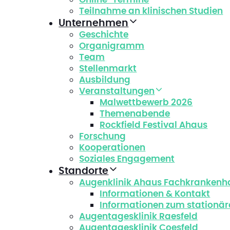
Teilnahme an klinischen Studien
Unternehmen
Geschichte
Organigramm
Team
Stellenmarkt
Ausbildung
Veranstaltungen
Malwettbewerb 2026
Themenabende
Rockfield Festival Ahaus
Forschung
Kooperationen
Soziales Engagement
Standorte
Augenklinik Ahaus Fachkrankenh
Informationen & Kontakt
Informationen zum stationär
Augentagesklinik Raesfeld
Augentagesklinik Coesfeld