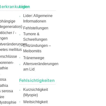
terkrankungen
Lider
Lider: Allgemeine
abhängige
Informationen
egeneration)
Fehlstellungen
löcher / -
Tumore &
ngen
Schwellungen
utveränderungen
Entzündungen –
etes mellitus
Meibomitis
rschlüsse
Tränenwege
borenen-
Altersveränderungen
athie
am Lid
s
tosa
Fehlsichtigkeiten
athia
Kurzsichtigkeit
s serosa
(Myopie)
äre
Weitsichtigkeit
ystrophie