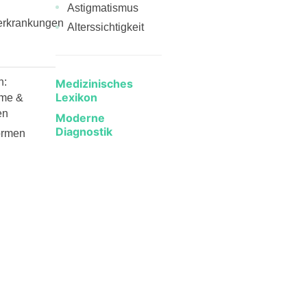
Astigmatismus
erkrankungen
Alterssichtigkeit
n:
Medizinisches
Lexikon
me &
en
Moderne
Diagnostik
ormen