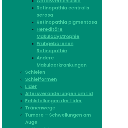
Gefäßverschlüsse
Retinopathia centralis
serosa
Retinopathia pigmentosa
Hereditäre
Makuladystrophie
Frühgeborenen
Retinopathie
Andere
Makulaerkrankungen
Schielen
Schielformen
Lider
Altersveränderungen am Lid
Fehlstellungen der Lider
Tränenwege
Tumore – Schwellungen am
Auge