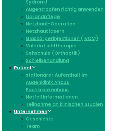
Sydrom)
Augentropfen richtig anwenden
Lidrandpflege
Netzhaut-Operation
Netzhaut lasern
Glaskörperinjektionen (IVOM)
Valeda Lichttherapie
Sehschule (Orthoptik)
Schielbehandlung
Patient
stationärer Aufenthalt im
Augenklinik Ahaus
Fachkrankenhaus
Notfall Informationen
Teilnahme an klinischen Studien
Unternehmen
Geschichte
Team