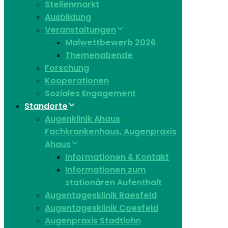
Stellenmarkt
Ausbildung
Veranstaltungen
Malwettbewerb 2026
Themenabende
Forschung
Kooperationen
Soziales Engagement
Standorte
Augenklinik Ahaus
Fachkrankenhaus, Augenpraxis
Ahaus
Informationen & Kontakt
Informationen zum
stationären Aufenthalt
Augentagesklinik Raesfeld
Augentagesklinik Coesfeld
Augenpraxis Stadtlohn