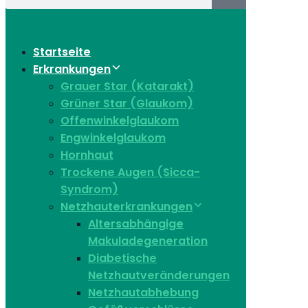
Startseite
Erkrankungen
Grauer Star (Katarakt)
Grüner Star (Glaukom)
Offenwinkelglaukom
Engwinkelglaukom
Hornhaut
Trockene Augen (Sicca-
Syndrom)
Netzhauterkrankungen
Altersabhängige
Makuladegeneration
Diabetische
Netzhautveränderungen
Netzhautabhebung