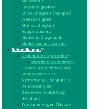
Meibomitis
Fehlsichtigkeiten
Kurzsichtigkeit (Myopie)
Weitsichtigkeit
Alterssichtigkeit
Astigmatismus
Moderne Diagnostik
Medizinisches Lexikon
Behandlungen
Grauer Star Operation
Was ist ein Nachstar?
Grüner Star Behandlung
Sehen ohne Brille
Ästhetische Lidchirurgie
Behandlung der
Gewebeerschlaffung
Hornhaut
Trockene Augen (Sicca-