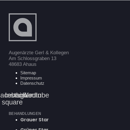
Augenärzte Gerl & Kollegen
Am Schlossgraben 13
48683 Ahaus
Sitemap
Impressum
Datenschutz
acebook-
Instagram
Linkedin
Youtube
square
BEHANDLUNGEN
Grauer Star
Grüner Star