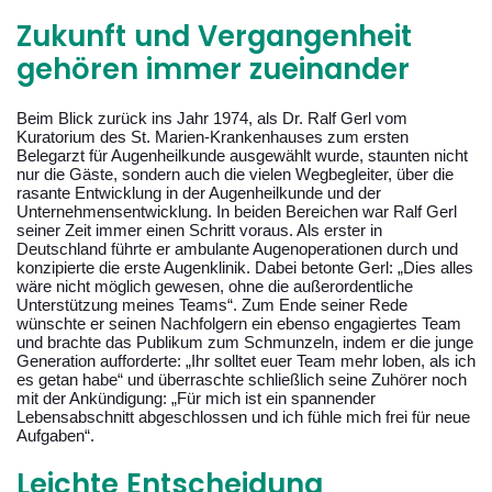
Zukunft und Vergangenheit
gehören immer zueinander
Beim Blick zurück ins Jahr 1974, als Dr. Ralf Gerl vom
Kuratorium des St. Marien-Krankenhauses zum ersten
Belegarzt für Augenheilkunde ausgewählt wurde, staunten nicht
nur die Gäste, sondern auch die vielen Wegbegleiter, über die
rasante Entwicklung in der Augenheilkunde und der
Unternehmensentwicklung. In beiden Bereichen war Ralf Gerl
seiner Zeit immer einen Schritt voraus. Als erster in
Deutschland führte er ambulante Augenoperationen durch und
konzipierte die erste Augenklinik. Dabei betonte Gerl: „Dies alles
wäre nicht möglich gewesen, ohne die außerordentliche
Unterstützung meines Teams“. Zum Ende seiner Rede
wünschte er seinen Nachfolgern ein ebenso engagiertes Team
und brachte das Publikum zum Schmunzeln, indem er die junge
Generation aufforderte: „Ihr solltet euer Team mehr loben, als ich
es getan habe“ und überraschte schließlich seine Zuhörer noch
mit der Ankündigung: „Für mich ist ein spannender
Lebensabschnitt abgeschlossen und ich fühle mich frei für neue
Aufgaben“.
Leichte Entscheidung