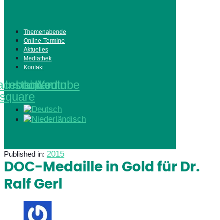
Themenabende
Online-Termine
Aktuelles
Mediathek
Kontakt
acebook-
Instagram
Linkedin
Youtube
square
2015
Published in:
DOC-Medaille in Gold für Dr.
Ralf Gerl