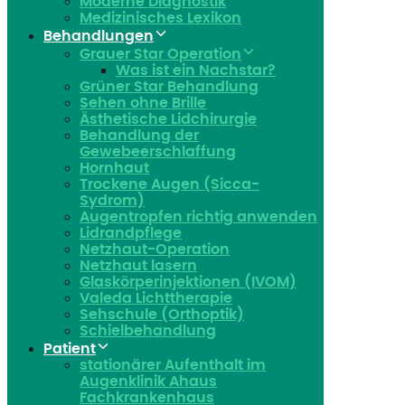
Moderne Diagnostik
Medizinisches Lexikon
Behandlungen
Grauer Star Operation
Was ist ein Nachstar?
Grüner Star Behandlung
Sehen ohne Brille
Ästhetische Lidchirurgie
Behandlung der
Gewebeerschlaffung
Hornhaut
Trockene Augen (Sicca-
Sydrom)
Augentropfen richtig anwenden
Lidrandpflege
Netzhaut-Operation
Netzhaut lasern
Glaskörperinjektionen (IVOM)
Valeda Lichttherapie
Sehschule (Orthoptik)
Schielbehandlung
Patient
stationärer Aufenthalt im
Augenklinik Ahaus
Fachkrankenhaus