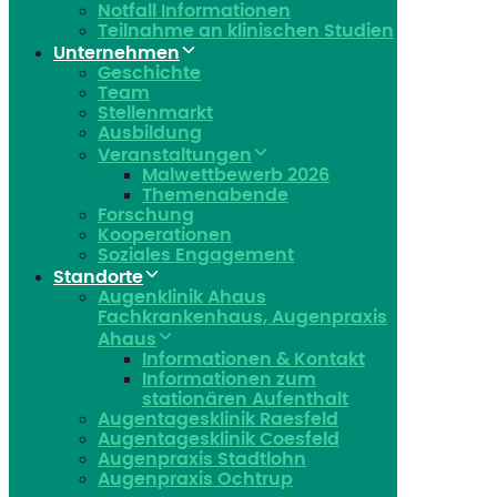
Notfall Informationen
Teilnahme an klinischen Studien
Unternehmen
Geschichte
Team
Stellenmarkt
Ausbildung
Veranstaltungen
Malwettbewerb 2026
Themenabende
Forschung
Kooperationen
Soziales Engagement
Standorte
Augenklinik Ahaus
Fachkrankenhaus, Augenpraxis
Ahaus
Informationen & Kontakt
Informationen zum
stationären Aufenthalt
Augentagesklinik Raesfeld
Augentagesklinik Coesfeld
Augenpraxis Stadtlohn
Augenpraxis Ochtrup