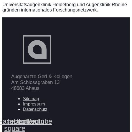
Universitätsaugenklinik Heidelberg und Augenklinik Rheine
gründen internationales Forschungsnetzwerk.
Augenärzte Gerl & Kollegen
Am Schlossgraben 13
48683 Ahaus
Sitemap
Impressum
Datenschutz
Facebook-
Instagram
Linkedin
Youtube
square