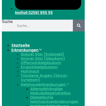
Notfall
02561 955 55
Suche
Startseite
Erkrankungen
Grauer Star (Katarakt)
Grüner Star (Glaukom)
Offenwinkelglaukom
Engwinkelglaukom
Hornhaut
Trockene Augen (Sicca-
Syndrom)
Netzhauterkrankungen
Altersabhängige
Makuladegeneration
Diabetische
Netzhautveränderungen