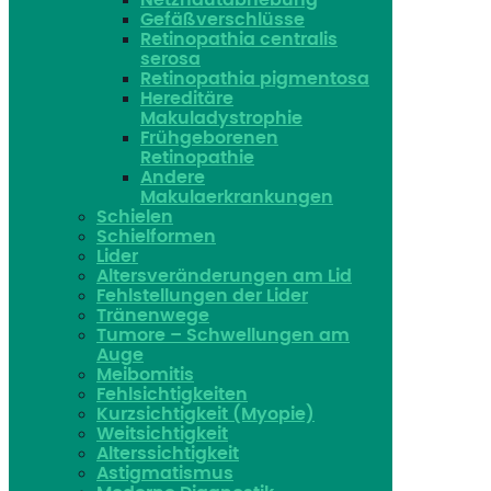
Netzhautabhebung
Gefäßverschlüsse
Retinopathia centralis
serosa
Retinopathia pigmentosa
Hereditäre
Makuladystrophie
Frühgeborenen
Retinopathie
Andere
Makulaerkrankungen
Schielen
Schielformen
Lider
Altersveränderungen am Lid
Fehlstellungen der Lider
Tränenwege
Tumore – Schwellungen am
Auge
Meibomitis
Fehlsichtigkeiten
Kurzsichtigkeit (Myopie)
Weitsichtigkeit
Alterssichtigkeit
Astigmatismus