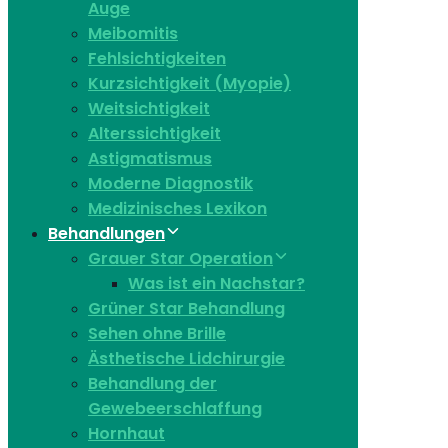
Auge
Meibomitis
Fehlsichtigkeiten
Kurzsichtigkeit (Myopie)
Weitsichtigkeit
Alterssichtigkeit
Astigmatismus
Moderne Diagnostik
Medizinisches Lexikon
Behandlungen
Grauer Star Operation
Was ist ein Nachstar?
Grüner Star Behandlung
Sehen ohne Brille
Ästhetische Lidchirurgie
Behandlung der
Gewebeerschlaffung
Hornhaut