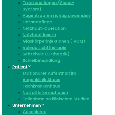
Trockene Augen (Sicca-
Sydrom)
Augentropfen richtig anwenden
Lidrandpflege
Netzhaut-Operation
Netzhaut lasern
Glaskörperinjektionen (IVOM)
Valeda Lichttherapie
Sehschule (Orthoptik)
Schielbehandlung
Patient
stationärer Aufenthalt im
Augenklinik Ahaus
Fachkrankenhaus
Notfall Informationen
Teilnahme an klinischen Studien
Unternehmen
Geschichte