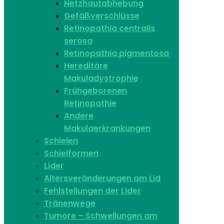
Netzhautabhebung
Gefäßverschlüsse
Retinopathia centralis
serosa
Retinopathia pigmentosa
Hereditäre
Makuladystrophie
Frühgeborenen
Retinopathie
Andere
Makulaerkrankungen
Schielen
Schielformen
Lider
Altersveränderungen am Lid
Fehlstellungen der Lider
Tränenwege
Tumore – Schwellungen am