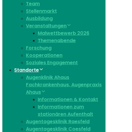
Team
Stellenmarkt
Ausbildung
Veranstaltungen
Malwettbewerb 2026
Themenabende
Forschung
Kooperationen
Soziales Engagement
Standorte
Augenklinik Ahaus
Fachkrankenhaus, Augenpraxis
Ahaus
Informationen & Kontakt
Informationen zum
stationären Aufenthalt
Augentagesklinik Raesfeld
Augentagesklinik Coesfeld