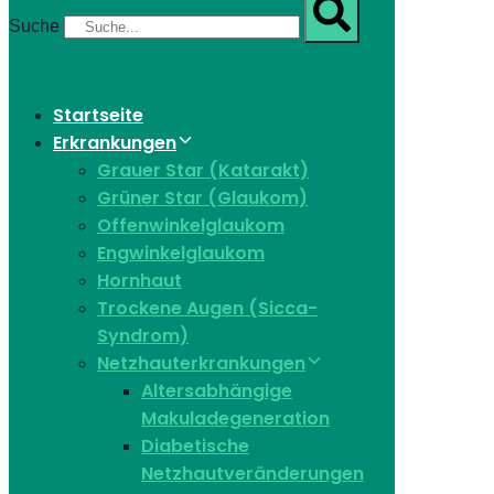
Suche
Startseite
Erkrankungen
Grauer Star (Katarakt)
Grüner Star (Glaukom)
Offenwinkelglaukom
Engwinkelglaukom
Hornhaut
Trockene Augen (Sicca-
Syndrom)
Netzhauterkrankungen
Altersabhängige
Makuladegeneration
Diabetische
Netzhautveränderungen