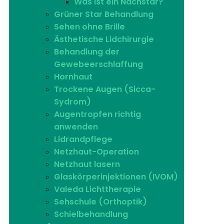
Was ist ein Nachstar?
Grüner Star Behandlung
Sehen ohne Brille
Ästhetische Lidchirurgie
Behandlung der
Gewebeerschlaffung
Hornhaut
Trockene Augen (Sicca-
Sydrom)
Augentropfen richtig
anwenden
Lidrandpflege
Netzhaut-Operation
Netzhaut lasern
Glaskörperinjektionen (IVOM)
Valeda Lichttherapie
Sehschule (Orthoptik)
Schielbehandlung