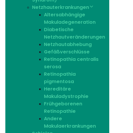
Netzhauterkrankungen
Altersabhängige
Makuladegeneration
Diabetische
Netzhautveränderungen
Netzhautabhebung
Gefäßverschlüsse
Retinopathia centralis
serosa
Retinopathia
pigmentosa
Hereditäre
Makuladystrophie
Frühgeborenen
Retinopathie
Andere
Makulaerkrankungen