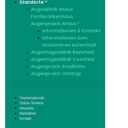
Standorte
Augenklinik Ahaus
Fachkrankenhaus,
Augenpraxis Ahaus
Informationen & Kontakt
Informationen zum
stationären Aufenthalt
Augentagesklinik Raesfeld
Augentagesklinik Coesfeld
Augenpraxis Stadtlohn
Augenpraxis Ochtrup
Themenabende
Online-Termine
Aktuelles
Mediathek
Kontakt