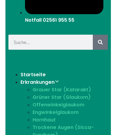
Notfall
02561 955 55
Startseite
Erkrankungen
Grauer Star (Katarakt)
Grüner Star (Glaukom)
Offenwinkelglaukom
Engwinkelglaukom
Hornhaut
Trockene Augen (Sicca-
Syndrom)