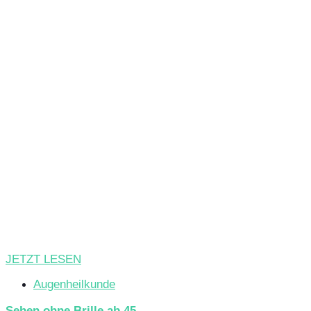
JETZT LESEN
Augenheilkunde
Sehen ohne Brille ab 45