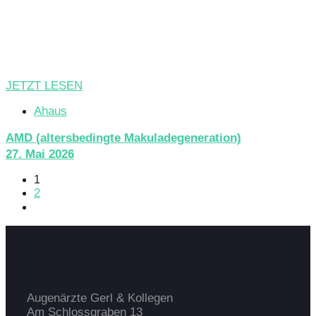
JETZT LESEN
Ahaus
AMD (altersbedingte Makuladegeneration)
27. Mai 2026
1
2
Augenärzte Gerl & Kollegen
Am Schlossgraben 13