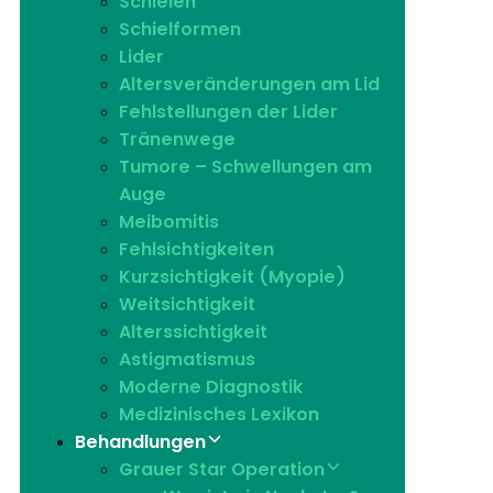
Schielen
Schielformen
Lider
Altersveränderungen am Lid
Fehlstellungen der Lider
Tränenwege
Tumore – Schwellungen am
Auge
Meibomitis
Fehlsichtigkeiten
Kurzsichtigkeit (Myopie)
Weitsichtigkeit
Alterssichtigkeit
Astigmatismus
Moderne Diagnostik
Medizinisches Lexikon
Behandlungen
Grauer Star Operation