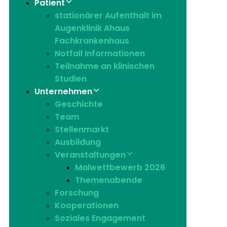
Patient
stationärer Aufenthalt im
Augenklinik Ahaus
Fachkrankenhaus
Notfall Informationen
Teilnahme an klinischen
Studien
Unternehmen
Geschichte
Team
Stellenmarkt
Ausbildung
Veranstaltungen
Malwettbewerb 2026
Themenabende
Forschung
Kooperationen
Soziales Engagement