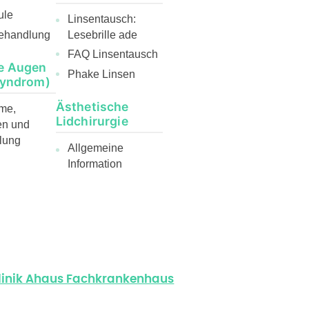
ule
Linsentausch:
ehandlung
Lesebrille ade
FAQ Linsentausch
e Augen
Phake Linsen
Syndrom)
Ästhetische
me,
Lidchirurgie
en und
lung
Allgemeine
Information
klinik Ahaus Fachkrankenhaus