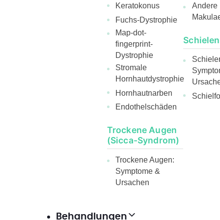
Andere
Keratokonus
Makula
Fuchs-Dystrophie
Map-dot-
Schielen
fingerprint-
Dystrophie
Schiele
Stromale
Sympto
Hornhautdystrophie
Ursach
Hornhautnarben
Schielf
Endothelschäden
Trockene Augen
(Sicca-Syndrom)
Trockene Augen:
Symptome &
Ursachen
Behandlungen