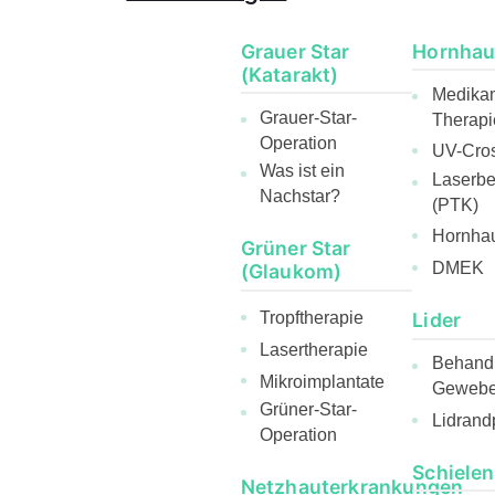
Grauer Star
Hornhau
(Katarakt)
Medika
Grauer-Star-
Therapi
Operation
UV-Cros
Was ist ein
Laserb
Nachstar?
(PTK)
Hornhau
Grüner Star
DMEK
(Glaukom)
Lider
Tropftherapie
Lasertherapie
Behandl
Mikroimplantate
Gewebee
Grüner-Star-
Lidrand
Operation
Schielen
Netzhauterkrankungen