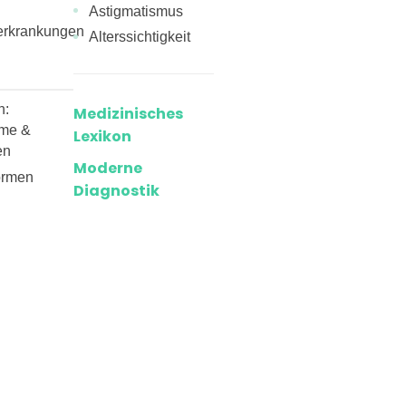
Astigmatismus
erkrankungen
Alterssichtigkeit
n:
Medizinisches
me &
Lexikon
en
Moderne
ormen
Diagnostik