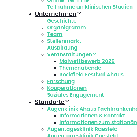
Online-Termine
Teilnahme an klinischen Studien
Unternehmen
Geschichte
Organigramm
Team
Stellenmarkt
Ausbildung
Veranstaltungen
Malwettbewerb 2026
Themenabende
Rockfield Festival Ahaus
Forschung
Kooperationen
Soziales Engagement
Standorte
Augenklinik Ahaus Fachkrankenh
Informationen & Kontakt
Informationen zum stationär
Augentagesklinik Raesfeld
Augentagesklinik Coesfeld