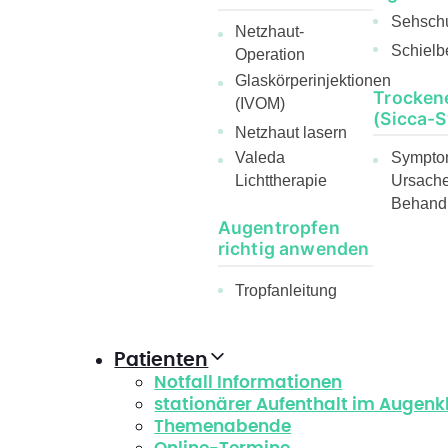
Sehsch
Netzhaut-
Schielb
Operation
Glaskörperinjektionen
Trocken
(IVOM)
(Sicca-
Netzhaut lasern
Sympto
Valeda
Ursach
Lichttherapie
Behand
Augentropfen
richtig anwenden
Tropfanleitung
Patienten
Notfall Informationen
stationärer Aufenthalt im Augen
Themenabende