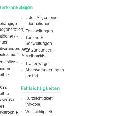
terkrankungen
Lider
Lider: Allgemeine
abhängige
Informationen
egeneration)
Fehlstellungen
löcher / -
Tumore &
ngen
Schwellungen
utveränderungen
Entzündungen –
etes mellitus
Meibomitis
rschlüsse
Tränenwege
borenen-
Altersveränderungen
athie
am Lid
s
tosa
Fehlsichtigkeiten
athia
Kurzsichtigkeit
s serosa
(Myopie)
äre
Weitsichtigkeit
ystrophie