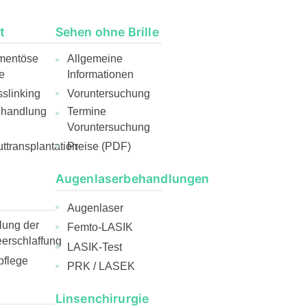
t
Sehen ohne Brille
mentöse
Allgemeine
e
Informationen
slinking
Voruntersuchung
ehandlung
Termine
Voruntersuchung
ttransplantation
Preise (PDF)
Augenlaserbehandlungen
Augenlaser
ung der
Femto-LASIK
rschlaffung
LASIK-Test
pflege
PRK / LASEK
Linsenchirurgie