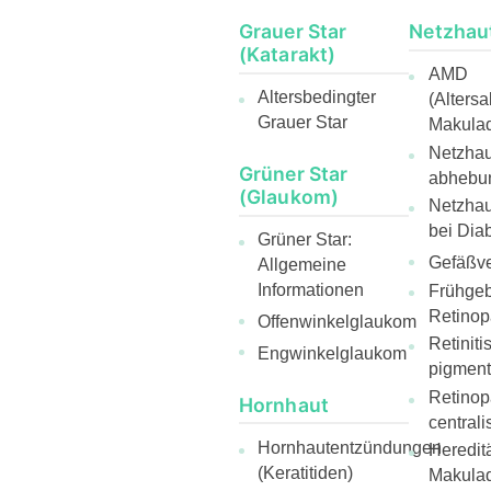
Grauer Star
Netzhau
(Katarakt)
AMD
Altersbedingter
(Alters
Grauer Star
Makulad
Netzhaut
Grüner Star
abhebu
(Glaukom)
Netzha
bei Diab
Grüner Star:
Gefäßve
Allgemeine
Informationen
Frühge
Retinop
Offenwinkelglaukom
Retiniti
Engwinkelglaukom
pigmen
Retinop
Hornhaut
centrali
Hornhautentzündungen
Heredit
(Keratitiden)
Makulad