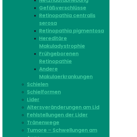
Netzhautabhebung
Gefäßverschlüsse
Retinopathia centralis
serosa
Retinopathia pigmentosa
Hereditäre
Makuladystrophie
Frühgeborenen
Retinopathie
Andere
Makulaerkrankungen
Schielen
Schielformen
Lider
Altersveränderungen am Lid
Fehlstellungen der Lider
Tränenwege
Tumore – Schwellungen am