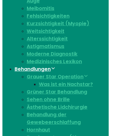
Auge
Meibomitis
Fehlsichtigkeiten
Kurzsichtigkeit (Myopie)
Weitsichtigkeit
Alterssichtigkeit
Astigmatismus
Moderne Diagnostik
Medizinisches Lexikon
Behandlungen
Grauer Star Operation
Was ist ein Nachstar?
Grüner Star Behandlung
Sehen ohne Brille
Ästhetische Lidchirurgie
Behandlung der
Gewebeerschlaffung
Hornhaut