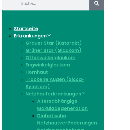
Startseite
Erkrankungen
Grauer Star (Katarakt)
Grüner Star (Glaukom)
Offenwinkelglaukom
Engwinkelglaukom
Hornhaut
Trockene Augen (Sicca-
Syndrom)
Netzhauterkrankungen
Altersabhängige
Makuladegeneration
Diabetische
Netzhautveränderungen