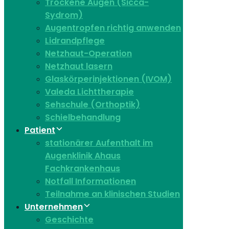
Trockene Augen (Sicca-
Sydrom)
Augentropfen richtig anwenden
Lidrandpflege
Netzhaut-Operation
Netzhaut lasern
Glaskörperinjektionen (IVOM)
Valeda Lichttherapie
Sehschule (Orthoptik)
Schielbehandlung
Patient
stationärer Aufenthalt im
Augenklinik Ahaus
Fachkrankenhaus
Notfall Informationen
Teilnahme an klinischen Studien
Unternehmen
Geschichte