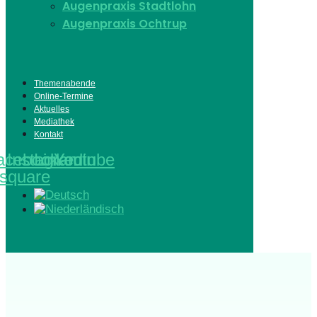
Augenpraxis Stadtlohn
Augenpraxis Ochtrup
Themenabende
Online-Termine
Aktuelles
Mediathek
Kontakt
acebook-
Instagram
Linkedin
Youtube
square