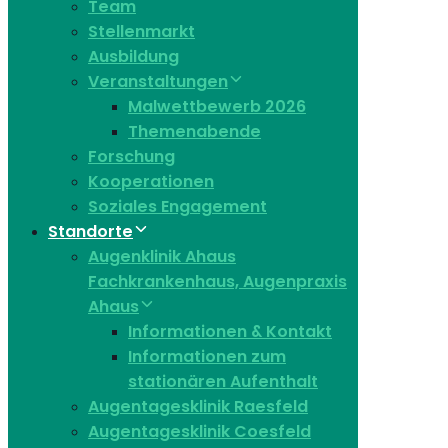
Team
Stellenmarkt
Ausbildung
Veranstaltungen
Malwettbewerb 2026
Themenabende
Forschung
Kooperationen
Soziales Engagement
Standorte
Augenklinik Ahaus
Fachkrankenhaus, Augenpraxis
Ahaus
Informationen & Kontakt
Informationen zum
stationären Aufenthalt
Augentagesklinik Raesfeld
Augentagesklinik Coesfeld