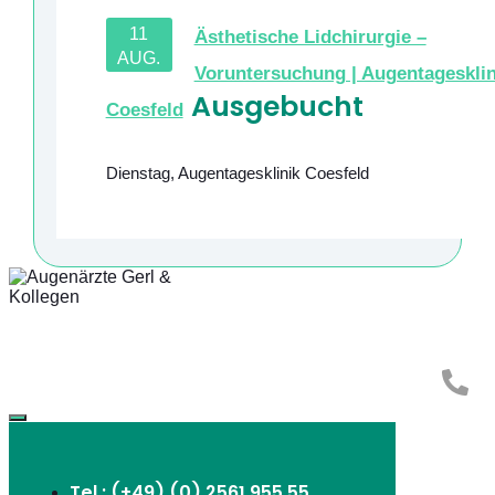
11
Ästhetische Lidchirurgie –
AUG.
Voruntersuchung | Augentagesklin
Ausgebucht
Coesfeld
Dienstag
,
Augentagesklinik Coesfeld
Tel.: (+49) (0) 2561 955 55