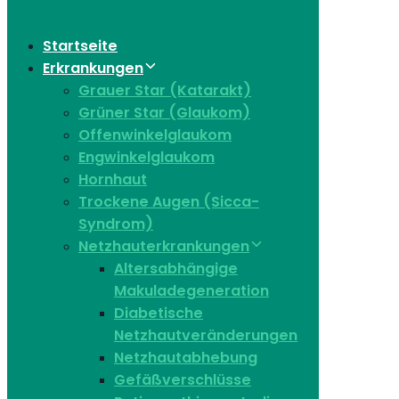
Startseite
Erkrankungen
Grauer Star (Katarakt)
Grüner Star (Glaukom)
Offenwinkelglaukom
Engwinkelglaukom
Hornhaut
Trockene Augen (Sicca-
Syndrom)
Netzhauterkrankungen
Altersabhängige
Makuladegeneration
Diabetische
Netzhautveränderungen
Netzhautabhebung
Gefäßverschlüsse