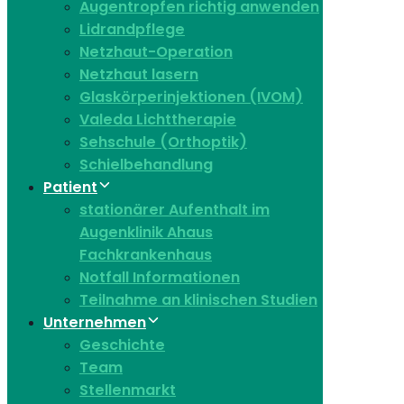
Augentropfen richtig anwenden
Lidrandpflege
Netzhaut-Operation
Netzhaut lasern
Glaskörperinjektionen (IVOM)
Valeda Lichttherapie
Sehschule (Orthoptik)
Schielbehandlung
Patient
stationärer Aufenthalt im
Augenklinik Ahaus
Fachkrankenhaus
Notfall Informationen
Teilnahme an klinischen Studien
Unternehmen
Geschichte
Team
Stellenmarkt