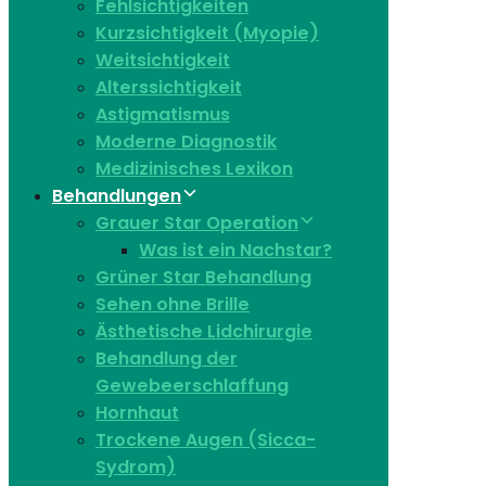
Fehlsichtigkeiten
Kurzsichtigkeit (Myopie)
Weitsichtigkeit
Alterssichtigkeit
Astigmatismus
Moderne Diagnostik
Medizinisches Lexikon
Behandlungen
Grauer Star Operation
Was ist ein Nachstar?
Grüner Star Behandlung
Sehen ohne Brille
Ästhetische Lidchirurgie
Behandlung der
Gewebeerschlaffung
Hornhaut
Trockene Augen (Sicca-
Sydrom)