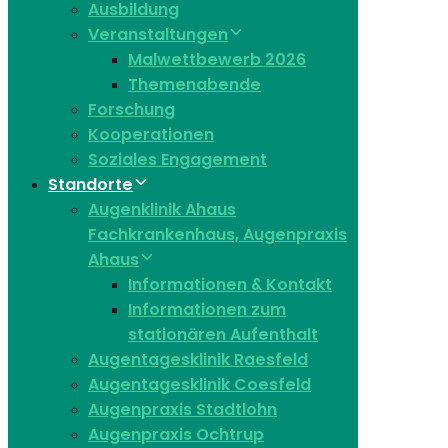
Ausbildung
Veranstaltungen
Malwettbewerb 2026
Themenabende
Forschung
Kooperationen
Soziales Engagement
Standorte
Augenklinik Ahaus
Fachkrankenhaus, Augenpraxis
Ahaus
Informationen & Kontakt
Informationen zum
stationären Aufenthalt
Augentagesklinik Raesfeld
Augentagesklinik Coesfeld
Augenpraxis Stadtlohn
Augenpraxis Ochtrup