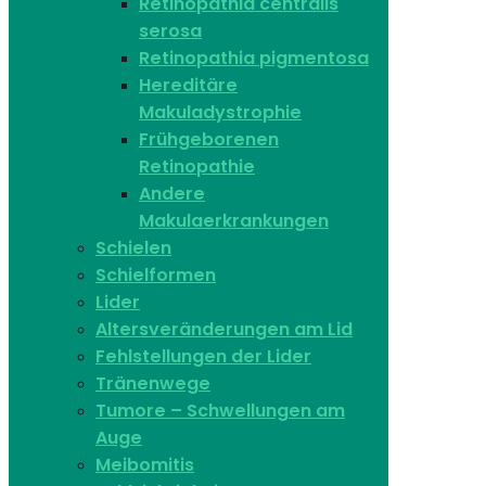
Retinopathia centralis
serosa
Retinopathia pigmentosa
Hereditäre
Makuladystrophie
Frühgeborenen
Retinopathie
Andere
Makulaerkrankungen
Schielen
Schielformen
Lider
Altersveränderungen am Lid
Fehlstellungen der Lider
Tränenwege
Tumore – Schwellungen am
Auge
Meibomitis