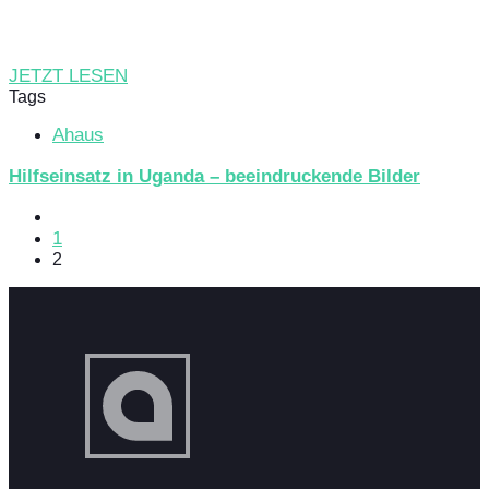
JETZT LESEN
Tags
Ahaus
Hilfseinsatz in Uganda – beeindruckende Bilder
1
2