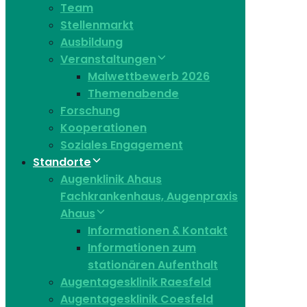
Team
Stellenmarkt
Ausbildung
Veranstaltungen
Malwettbewerb 2026
Themenabende
Forschung
Kooperationen
Soziales Engagement
Standorte
Augenklinik Ahaus
Fachkrankenhaus, Augenpraxis
Ahaus
Informationen & Kontakt
Informationen zum
stationären Aufenthalt
Augentagesklinik Raesfeld
Augentagesklinik Coesfeld