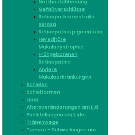
Netzhautabhebung
Gefäßverschlüsse
Retinopathia centralis
serosa
Retinopathia pigmentosa
Hereditäre
Makuladystrophie
Frühgeborenen
Retinopathie
Andere
Makulaerkrankungen
Schielen
Schielformen
Lider
Altersveränderungen am Lid
Fehlstellungen der Lider
Tränenwege
Tumore – Schwellungen am