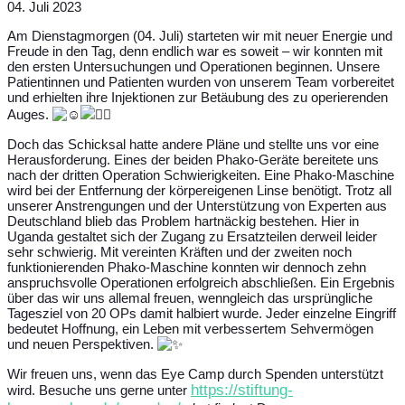
04. Juli 2023
Am Dienstagmorgen (04. Juli) starteten wir mit neuer Energie und
Freude in den Tag, denn endlich war es soweit – wir konnten mit
den ersten Untersuchungen und Operationen beginnen. Unsere
Patientinnen und Patienten wurden von unserem Team vorbereitet
und erhielten ihre Injektionen zur Betäubung des zu operierenden
Auges.
Doch das Schicksal hatte andere Pläne und stellte uns vor eine
Herausforderung. Eines der beiden Phako-Geräte bereitete uns
nach der dritten Operation Schwierigkeiten. Eine Phako-Maschine
wird bei der Entfernung der körpereigenen Linse benötigt. Trotz all
unserer Anstrengungen und der Unterstützung von Experten aus
Deutschland blieb das Problem hartnäckig bestehen. Hier in
Uganda gestaltet sich der Zugang zu Ersatzteilen derweil leider
sehr schwierig. Mit vereinten Kräften und der zweiten noch
funktionierenden Phako-Maschine konnten wir dennoch zehn
anspruchsvolle Operationen erfolgreich abschließen. Ein Ergebnis
über das wir uns allemal freuen, wenngleich das ursprüngliche
Tagesziel von 20 OPs damit halbiert wurde. Jeder einzelne Eingriff
bedeutet Hoffnung, ein Leben mit verbessertem Sehvermögen
und neuen Perspektiven.
Wir freuen uns, wenn das Eye Camp durch Spenden unterstützt
https://stiftung-
wird. Besuche uns gerne unter