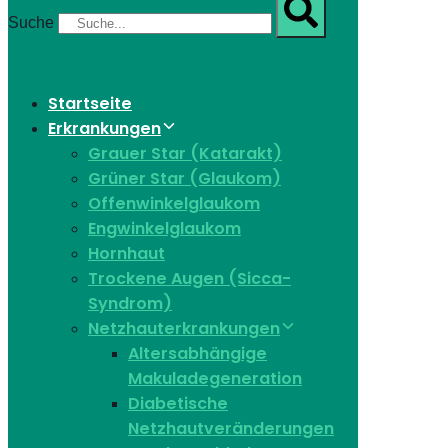
Suche
Startseite
Erkrankungen
Grauer Star (Katarakt)
Grüner Star (Glaukom)
Offenwinkelglaukom
Engwinkelglaukom
Hornhaut
Trockene Augen (Sicca-
Syndrom)
Netzhauterkrankungen
Altersabhängige
Makuladegeneration
Diabetische
Netzhautveränderungen