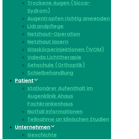
Trockene Augen (Sicca-
Sydrom)
Augentropfen richtig anwenden
Lidrandpflege
Netzhaut-Operation
Netzhaut lasern
Glaskörperinjektionen (IVOM)
Valeda Lichttherapie
Sehschule (Orthoptik)
Schielbehandlung
Patient
stationärer Aufenthalt im
Augenklinik Ahaus
Fachkrankenhaus
Notfall Informationen
Teilnahme an klinischen Studien
Unternehmen
Geschichte