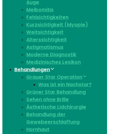
Auge
Meibomitis
Fehlsichtigkeiten
Kurzsichtigkeit (Myopie)
Weitsichtigkeit
Alterssichtigkeit
Astigmatismus
Moderne Diagnostik
Medizinisches Lexikon
Behandlungen
Grauer Star Operation
Was ist ein Nachstar?
Grüner Star Behandlung
Sehen ohne Brille
Ästhetische Lidchirurgie
Behandlung der
Gewebeerschlaffung
Hornhaut