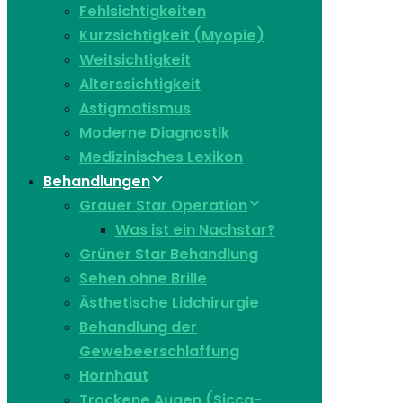
Fehlsichtigkeiten
Kurzsichtigkeit (Myopie)
Weitsichtigkeit
Alterssichtigkeit
Astigmatismus
Moderne Diagnostik
Medizinisches Lexikon
Behandlungen
Grauer Star Operation
Was ist ein Nachstar?
Grüner Star Behandlung
Sehen ohne Brille
Ästhetische Lidchirurgie
Behandlung der
Gewebeerschlaffung
Hornhaut
Trockene Augen (Sicca-