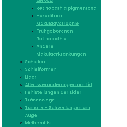
serosa
Retinopathia pigmentosa
Hereditäre
Makuladystrophie
Frühgeborenen
Retinopathie
Andere
Makulaerkrankungen
Schielen
Schielformen
Lider
Altersveränderungen am Lid
Fehlstellungen der Lider
Tränenwege
Tumore – Schwellungen am
Auge
Meibomitis