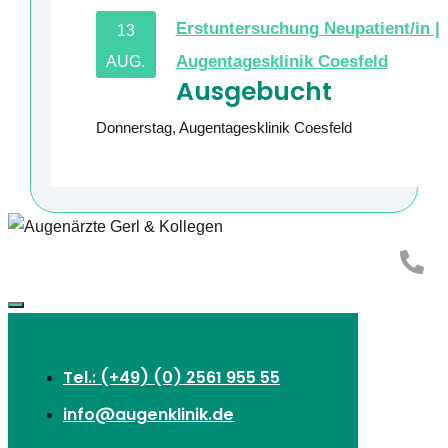
Erstuntersuchung Neupatient/in |
13
Augentagesklinik Coesfeld
AUG.
Ausgebucht
Donnerstag
,
Augentagesklinik Coesfeld
Tel.: (+49) (0) 2561 955 55
info@augenklinik.de