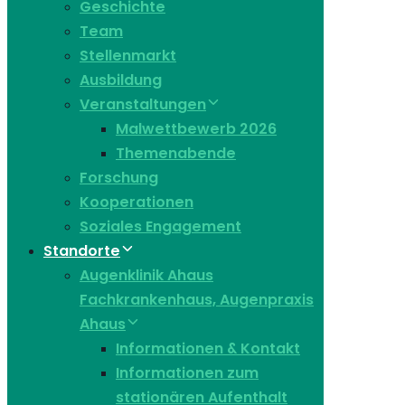
Geschichte
Team
Stellenmarkt
Ausbildung
Veranstaltungen
Malwettbewerb 2026
Themenabende
Forschung
Kooperationen
Soziales Engagement
Standorte
Augenklinik Ahaus
Fachkrankenhaus, Augenpraxis
Ahaus
Informationen & Kontakt
Informationen zum
stationären Aufenthalt