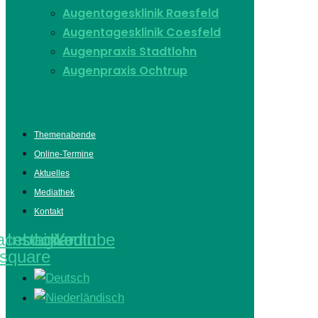
Augentagesklinik Raesfeld
Augentagesklinik Coesfeld
Augenpraxis Stadtlohn
Augenpraxis Ochtrup
Themenabende
Online-Termine
Aktuelles
Mediathek
Kontakt
acebook-
Instagram
Linkedin
Youtube
square