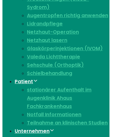
Sydrom)
Augentropfen richtig anwenden
Lidrandpflege
Netzhaut-Operation
Netzhaut lasern
Glaskörperinjektionen (IVOM)
Valeda Lichttherapie
Sehschule (Orthoptik)
Schielbehandlung
Patient
stationärer Aufenthalt im
Augenklinik Ahaus
Fachkrankenhaus
Notfall Informationen
Teilnahme an klinischen Studien
Unternehmen