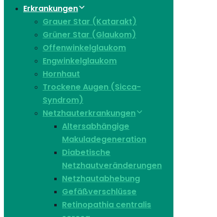
Erkrankungen
Grauer Star (Katarakt)
Grüner Star (Glaukom)
Offenwinkelglaukom
Engwinkelglaukom
Hornhaut
Trockene Augen (Sicca-
Syndrom)
Netzhauterkrankungen
Altersabhängige
Makuladegeneration
Diabetische
Netzhautveränderungen
Netzhautabhebung
Gefäßverschlüsse
Retinopathia centralis