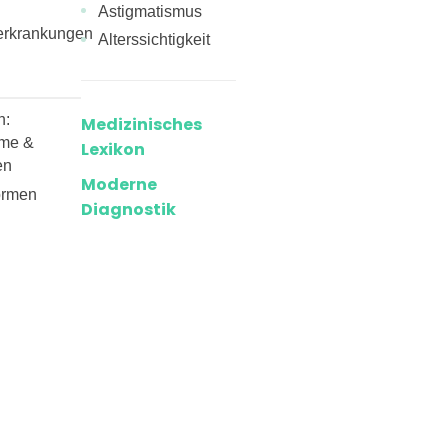
Astigmatismus
erkrankungen
Alterssichtigkeit
n:
Medizinisches
me &
Lexikon
en
Moderne
ormen
Diagnostik