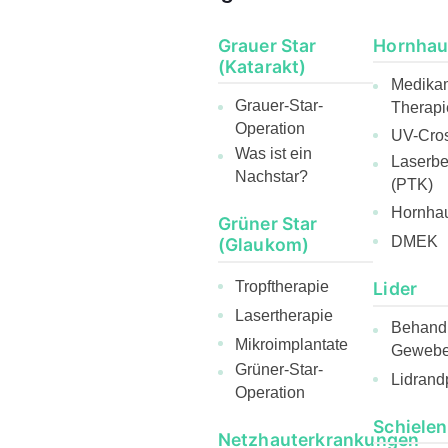
Grauer Star
Hornhau
(Katarakt)
Medika
Grauer-Star-
Therapi
Operation
UV-Cros
Was ist ein
Laserb
Nachstar?
(PTK)
Hornhau
Grüner Star
DMEK
(Glaukom)
Lider
Tropftherapie
Lasertherapie
Behandl
Mikroimplantate
Gewebee
Grüner-Star-
Lidrand
Operation
Schielen
Netzhauterkrankungen