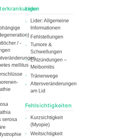
terkrankungen
Lider
Lider: Allgemeine
abhängige
Informationen
egeneration)
Fehlstellungen
löcher / -
Tumore &
ngen
Schwellungen
utveränderungen
Entzündungen –
etes mellitus
Meibomitis
rschlüsse
Tränenwege
borenen-
Altersveränderungen
athie
am Lid
s
tosa
Fehlsichtigkeiten
athia
Kurzsichtigkeit
s serosa
(Myopie)
äre
Weitsichtigkeit
ystrophie