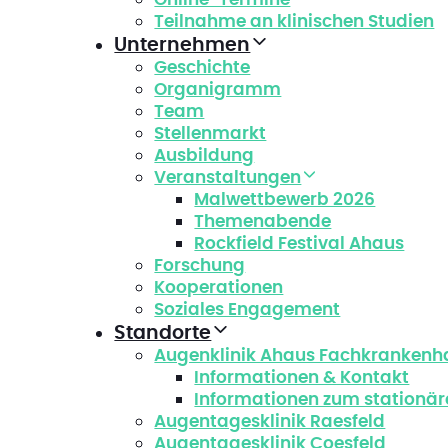
Teilnahme an klinischen Studien
Unternehmen
Geschichte
Organigramm
Team
Stellenmarkt
Ausbildung
Veranstaltungen
Malwettbewerb 2026
Themenabende
Rockfield Festival Ahaus
Forschung
Kooperationen
Soziales Engagement
Standorte
Augenklinik Ahaus Fachkrankenh
Informationen & Kontakt
Informationen zum stationär
Augentagesklinik Raesfeld
Augentagesklinik Coesfeld