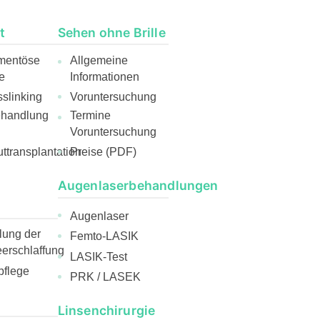
t
Sehen ohne Brille
mentöse
Allgemeine
e
Informationen
slinking
Voruntersuchung
ehandlung
Termine
Voruntersuchung
ttransplantation
Preise (PDF)
Augenlaserbehandlungen
Augenlaser
ung der
Femto-LASIK
rschlaffung
LASIK-Test
pflege
PRK / LASEK
Linsenchirurgie