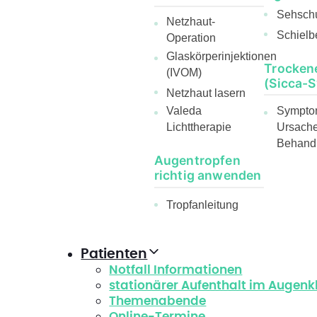
Sehsch
Netzhaut-
Schielb
Operation
Glaskörperinjektionen
Trocken
(IVOM)
(Sicca-
Netzhaut lasern
Sympto
Valeda
Ursach
Lichttherapie
Behand
Augentropfen
richtig anwenden
Tropfanleitung
Patienten
Notfall Informationen
stationärer Aufenthalt im Augen
Themenabende
Online-Termine