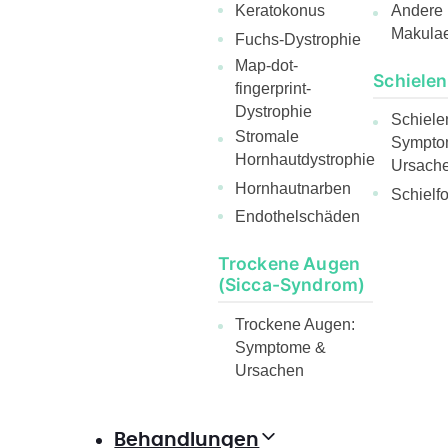
Andere
Keratokonus
Makula
Fuchs-Dystrophie
Map-dot-
Schielen
fingerprint-
Dystrophie
Schiele
Stromale
Sympto
Hornhautdystrophie
Ursach
Hornhautnarben
Schielf
Endothelschäden
Trockene Augen
(Sicca-Syndrom)
Trockene Augen:
Symptome &
Ursachen
Behandlungen