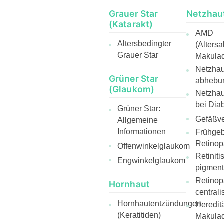
Grauer Star
Netzhau
(Katarakt)
AMD
Altersbedingter
(Alters
Grauer Star
Makulad
Netzhaut
Grüner Star
abhebu
(Glaukom)
Netzha
bei Diab
Grüner Star:
Gefäßve
Allgemeine
Informationen
Frühge
Retinop
Offenwinkelglaukom
Retiniti
Engwinkelglaukom
pigmen
Retinop
Hornhaut
centrali
Hornhautentzündungen
Heredit
(Keratitiden)
Makulad