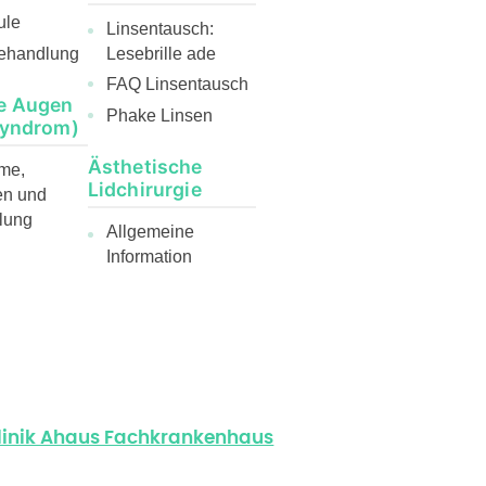
ule
Linsentausch:
ehandlung
Lesebrille ade
FAQ Linsentausch
e Augen
Phake Linsen
Syndrom)
Ästhetische
me,
Lidchirurgie
en und
lung
Allgemeine
Information
klinik Ahaus Fachkrankenhaus