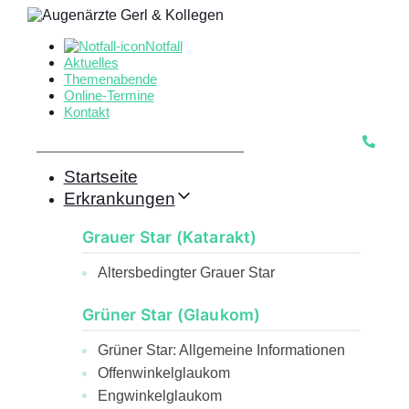
Skip
Skip
links
Notfall
to
Aktuelles
primary
Themenabende
navigation
Online-Termine
Skip
Kontakt
to
content
Startseite
Erkrankungen
Grauer Star (Katarakt)
Altersbedingter Grauer Star
Grüner Star (Glaukom)
Grüner Star: Allgemeine Informationen
Offenwinkelglaukom
Engwinkelglaukom