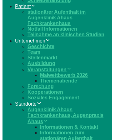
Schielbehandlung
Patient
stationärer Aufenthalt im
Augenklinik Ahaus
Fachkrankenhaus
Notfall Informationen
Teilnahme an klinischen Studien
Unternehmen
Geschichte
Team
Stellenmarkt
Ausbildung
Veranstaltungen
Malwettbewerb 2026
Themenabende
Forschung
Kooperationen
Soziales Engagement
Standorte
Augenklinik Ahaus
Fachkrankenhaus, Augenpraxis
Ahaus
Informationen & Kontakt
Informationen zum
stationären Aufenthalt