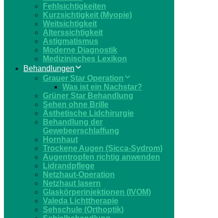
Fehlsichtigkeiten
Kurzsichtigkeit (Myopie)
Weitsichtigkeit
Alterssichtigkeit
Astigmatismus
Moderne Diagnostik
Medizinisches Lexikon
Behandlungen
Grauer Star Operation
Was ist ein Nachstar?
Grüner Star Behandlung
Sehen ohne Brille
Ästhetische Lidchirurgie
Behandlung der
Gewebeerschlaffung
Hornhaut
Trockene Augen (Sicca-Sydrom)
Augentropfen richtig anwenden
Lidrandpflege
Netzhaut-Operation
Netzhaut lasern
Glaskörperinjektionen (IVOM)
Valeda Lichttherapie
Sehschule (Orthoptik)