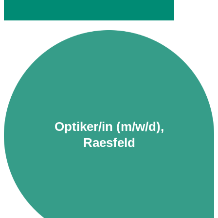
Optiker/in (m/w/d),
Raesfeld