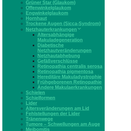
Grüner Star (Glaukom)
Offenwinkelglaukom
Engwinkelglaukom
Hornhaut
Trockene Augen (Sicca-Syndrom)
Netzhauterkrankungen
Altersabhängige
Makuladegeneration
Diabetische
Netzhautveränderungen
Netzhautabhebung
Gefäßverschlüsse
Retinopathia centralis serosa
Retinopathia pigmentosa
Hereditäre Makuladystrophie
Frühgeborenen Retinopathie
Andere Makulaerkrankungen
Schielen
Schielformen
Lider
Altersveränderungen am Lid
Fehlstellungen der Lider
Tränenwege
Tumore – Schwellungen am Auge
Meibomitis