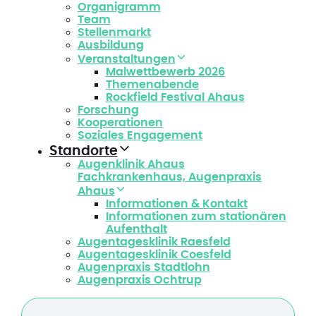
Organigramm
Team
Stellenmarkt
Ausbildung
Veranstaltungen
Malwettbewerb 2026
Themenabende
Rockfield Festival Ahaus
Forschung
Kooperationen
Soziales Engagement
Standorte
Augenklinik Ahaus
Fachkrankenhaus, Augenpraxis
Ahaus
Informationen & Kontakt
Informationen zum stationären
Aufenthalt
Augentagesklinik Raesfeld
Augentagesklinik Coesfeld
Augenpraxis Stadtlohn
Augenpraxis Ochtrup