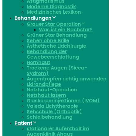
Astigmatismus
Moderne Diagnostik
Medizinisches Lexikon
Behandlungen
Grauer Star Operation
Was ist ein Nachstar?
Grüner Star Behandlung
Sehen ohne Brille
Ästhetische Lidchirurgie
Behandlung der
Gewebeerschlaffung
Hornhaut
Trockene Augen (Sicca-
Sydrom)
Augentropfen richtig anwenden
Lidrandpflege
Netzhaut-Operation
Netzhaut lasern
Glaskörperinjektionen (IVOM)
Valeda Lichttherapie
Sehschule (Orthoptik)
Schielbehandlung
Patient
stationärer Aufenthalt im
Augenklinik Ahaus