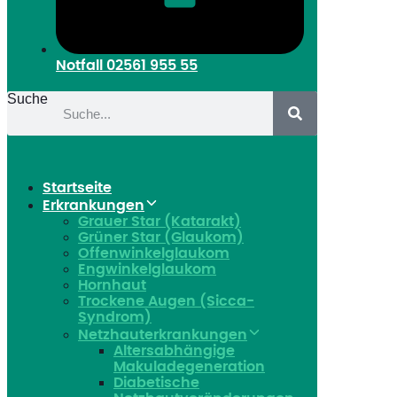
Notfall
02561 955 55
Suche
Startseite
Erkrankungen
Grauer Star (Katarakt)
Grüner Star (Glaukom)
Offenwinkelglaukom
Engwinkelglaukom
Hornhaut
Trockene Augen (Sicca-
Syndrom)
Netzhauterkrankungen
Altersabhängige
Makuladegeneration
Diabetische