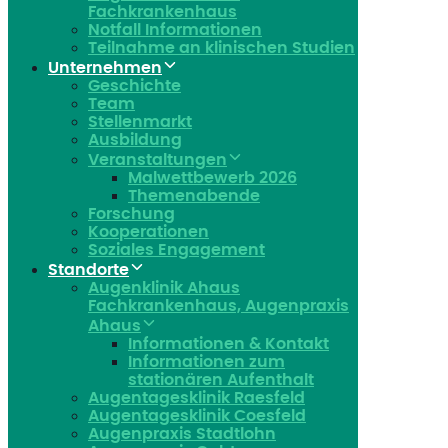
Fachkrankenhaus
Notfall Informationen
Teilnahme an klinischen Studien
Unternehmen
Geschichte
Team
Stellenmarkt
Ausbildung
Veranstaltungen
Malwettbewerb 2026
Themenabende
Forschung
Kooperationen
Soziales Engagement
Standorte
Augenklinik Ahaus
Fachkrankenhaus, Augenpraxis
Ahaus
Informationen & Kontakt
Informationen zum
stationären Aufenthalt
Augentagesklinik Raesfeld
Augentagesklinik Coesfeld
Augenpraxis Stadtlohn