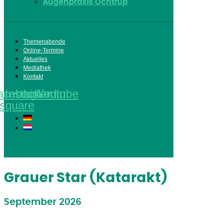
Augenpraxis Ochtrup
Themenabende
Online-Termine
Aktuelles
Mediathek
Kontakt
acebook-
Instagram
Linkedin
Youtube
square
Grauer Star (Katarakt)
September 2026