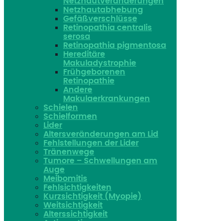
Netzhautveränderungen
Netzhautabhebung
Gefäßverschlüsse
Retinopathia centralis
serosa
Retinopathia pigmentosa
Hereditäre
Makuladystrophie
Frühgeborenen
Retinopathie
Andere
Makulaerkrankungen
Schielen
Schielformen
Lider
Altersveränderungen am Lid
Fehlstellungen der Lider
Tränenwege
Tumore – Schwellungen am
Auge
Meibomitis
Fehlsichtigkeiten
Kurzsichtigkeit (Myopie)
Weitsichtigkeit
Alterssichtigkeit