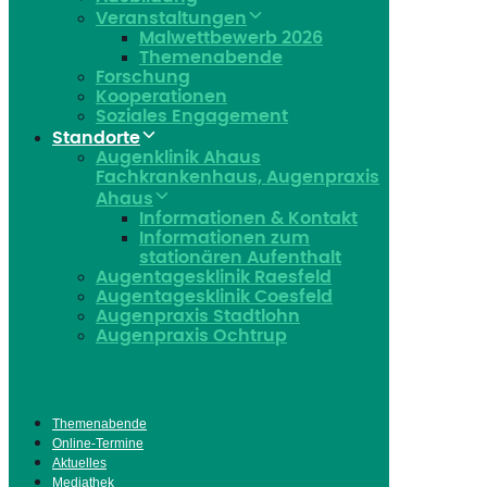
Veranstaltungen
Malwettbewerb 2026
Themenabende
Forschung
Kooperationen
Soziales Engagement
Standorte
Augenklinik Ahaus
Fachkrankenhaus, Augenpraxis
Ahaus
Informationen & Kontakt
Informationen zum
stationären Aufenthalt
Augentagesklinik Raesfeld
Augentagesklinik Coesfeld
Augenpraxis Stadtlohn
Augenpraxis Ochtrup
Themenabende
Online-Termine
Aktuelles
Mediathek