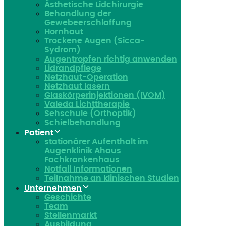
Ästhetische Lidchirurgie
Behandlung der
Gewebeerschlaffung
Hornhaut
Trockene Augen (Sicca-
Sydrom)
Augentropfen richtig anwenden
Lidrandpflege
Netzhaut-Operation
Netzhaut lasern
Glaskörperinjektionen (IVOM)
Valeda Lichttherapie
Sehschule (Orthoptik)
Schielbehandlung
Patient
stationärer Aufenthalt im
Augenklinik Ahaus
Fachkrankenhaus
Notfall Informationen
Teilnahme an klinischen Studien
Unternehmen
Geschichte
Team
Stellenmarkt
Ausbildung