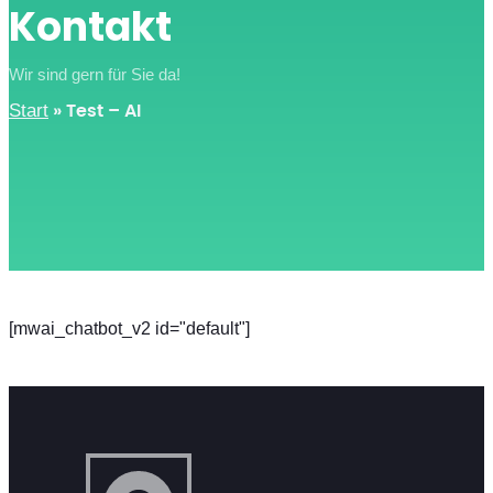
Kontakt
Wir sind gern für Sie da!
Start
»
Test – AI
[mwai_chatbot_v2 id="default"]