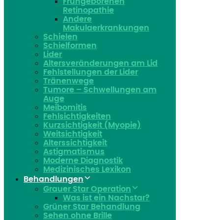
Frühgeborenen
Retinopathie
Andere
Makulaerkrankungen
Schielen
Schielformen
Lider
Altersveränderungen am Lid
Fehlstellungen der Lider
Tränenwege
Tumore – Schwellungen am
Auge
Meibomitis
Fehlsichtigkeiten
Kurzsichtigkeit (Myopie)
Weitsichtigkeit
Alterssichtigkeit
Astigmatismus
Moderne Diagnostik
Medizinisches Lexikon
Behandlungen
Grauer Star Operation
Was ist ein Nachstar?
Grüner Star Behandlung
Sehen ohne Brille