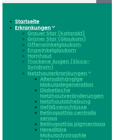
Startseite
Erkrankungen
Grauer Star (Katarakt)
Grüner Star (Glaukom)
Offenwinkelglaukom
Engwinkelglaukom
Hornhaut
Trockene Augen (Sicca-
Syndrom)
Netzhauterkrankungen
Altersabhängige
Makuladegeneration
Diabetische
Netzhautveränderungen
Netzhautabhebung
Gefäßverschlüsse
Retinopathia centralis
serosa
Retinopathia pigmentosa
Hereditäre
Makuladystrophie