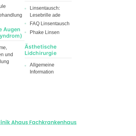
ule
Linsentausch:
ehandlung
Lesebrille ade
FAQ Linsentausch
e Augen
Phake Linsen
Syndrom)
Ästhetische
me,
Lidchirurgie
en und
lung
Allgemeine
Information
klinik Ahaus Fachkrankenhaus