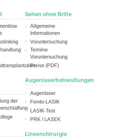
t
Sehen ohne Brille
mentöse
Allgemeine
e
Informationen
slinking
Voruntersuchung
ehandlung
Termine
Voruntersuchung
ttransplantation
Preise (PDF)
Augenlaserbehandlungen
Augenlaser
ung der
Femto-LASIK
rschlaffung
LASIK-Test
pflege
PRK / LASEK
Linsenchirurgie