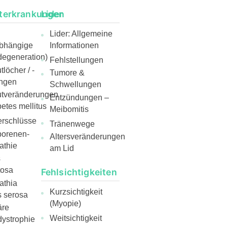
terkrankungen
Lider
Lider: Allgemeine
abhängige
Informationen
egeneration)
Fehlstellungen
löcher / -
Tumore &
ngen
Schwellungen
utveränderungen
Entzündungen –
etes mellitus
Meibomitis
rschlüsse
Tränenwege
borenen-
Altersveränderungen
athie
am Lid
s
tosa
Fehlsichtigkeiten
athia
Kurzsichtigkeit
s serosa
(Myopie)
äre
Weitsichtigkeit
ystrophie