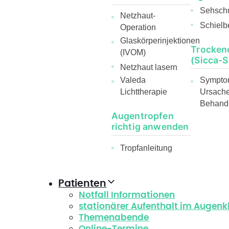
Sehsch
Netzhaut-
Schielb
Operation
Glaskörperinjektionen
Trocken
(IVOM)
(Sicca-
Netzhaut lasern
Sympto
Valeda
Ursach
Lichttherapie
Behand
Augentropfen
richtig anwenden
Tropfanleitung
Patienten
Notfall Informationen
stationärer Aufenthalt im Augen
Themenabende
Online-Termine