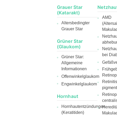
Grauer Star
Netzhau
(Katarakt)
AMD
Altersbedingter
(Alters
Grauer Star
Makulad
Netzhaut
Grüner Star
abhebu
(Glaukom)
Netzha
bei Diab
Grüner Star:
Gefäßve
Allgemeine
Informationen
Frühge
Retinop
Offenwinkelglaukom
Retiniti
Engwinkelglaukom
pigmen
Retinop
Hornhaut
centrali
Hornhautentzündungen
Heredit
(Keratitiden)
Makulad