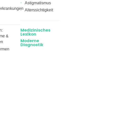
Astigmatismus
erkrankungen
Alterssichtigkeit
n:
Medizinisches
Lexikon
me &
Moderne
en
Diagnostik
ormen