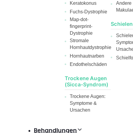
Andere
Keratokonus
Makula
Fuchs-Dystrophie
Map-dot-
Schielen
fingerprint-
Dystrophie
Schiele
Stromale
Sympto
Hornhautdystrophie
Ursach
Hornhautnarben
Schielf
Endothelschäden
Trockene Augen
(Sicca-Syndrom)
Trockene Augen:
Symptome &
Ursachen
Behandlungen