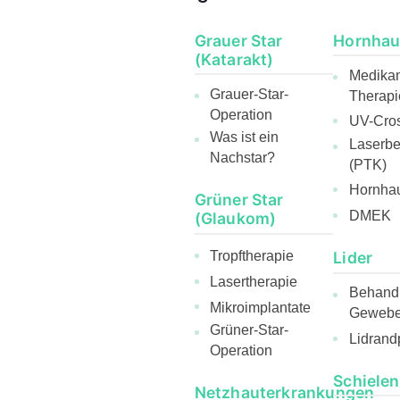
Grauer Star
Hornhau
(Katarakt)
Medika
Grauer-Star-
Therapi
Operation
UV-Cros
Was ist ein
Laserb
Nachstar?
(PTK)
Hornhau
Grüner Star
DMEK
(Glaukom)
Lider
Tropftherapie
Lasertherapie
Behandl
Mikroimplantate
Gewebee
Grüner-Star-
Lidrand
Operation
Schielen
Netzhauterkrankungen