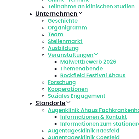
Teilnahme an klinischen Studien
Unternehmen
Geschichte
Organigramm
Team
Stellenmarkt
Ausbildung
Veranstaltungen
Malwettbewerb 2026
Themenabende
Rockfield Festival Ahaus
Forschung
Kooperationen
Soziales Engagement
Standorte
Augenklinik Ahaus Fachkrankenh
Informationen & Kontakt
Informationen zum stationär
Augentagesklinik Raesfeld
Augentagesklinik Coesfeld