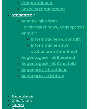
Kooperationen
Soziales Engagement
Standorte
Augenklinik Ahaus
Fachkrankenhaus, Augenpraxis
Ahaus
Informationen & Kontakt
Informationen zum
stationären Aufenthalt
Augentagesklinik Raesfeld
Augentagesklinik Coesfeld
Augenpraxis Stadtlohn
Augenpraxis Ochtrup
Themenabende
Online-Termine
Aktuelles