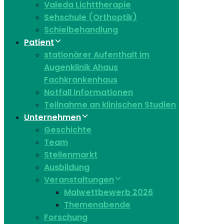
Valeda Lichttherapie
Sehschule (Orthoptik)
Schielbehandlung
Patient
stationärer Aufenthalt im
Augenklinik Ahaus
Fachkrankenhaus
Notfall Informationen
Teilnahme an klinischen Studien
Unternehmen
Geschichte
Team
Stellenmarkt
Ausbildung
Veranstaltungen
Malwettbewerb 2026
Themenabende
Forschung