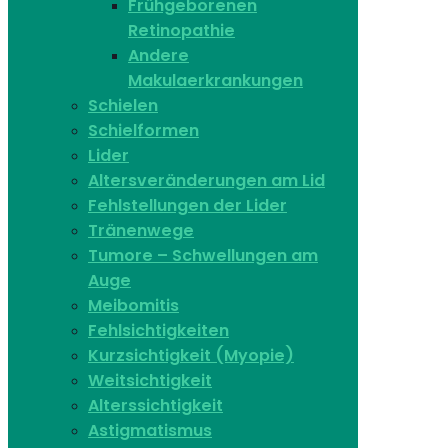
Frühgeborenen
Retinopathie
Andere
Makulaerkrankungen
Schielen
Schielformen
Lider
Altersveränderungen am Lid
Fehlstellungen der Lider
Tränenwege
Tumore – Schwellungen am
Auge
Meibomitis
Fehlsichtigkeiten
Kurzsichtigkeit (Myopie)
Weitsichtigkeit
Alterssichtigkeit
Astigmatismus