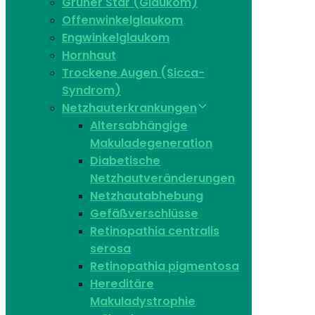
Grüner Star (Glaukom)
Offenwinkelglaukom
Engwinkelglaukom
Hornhaut
Trockene Augen (Sicca-
Syndrom)
Netzhauterkrankungen
Altersabhängige
Makuladegeneration
Diabetische
Netzhautveränderungen
Netzhautabhebung
Gefäßverschlüsse
Retinopathia centralis
serosa
Retinopathia pigmentosa
Hereditäre
Makuladystrophie