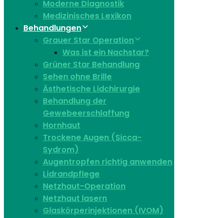
Moderne Diagnostik
Medizinisches Lexikon
Behandlungen
Grauer Star Operation
Was ist ein Nachstar?
Grüner Star Behandlung
Sehen ohne Brille
Ästhetische Lidchirurgie
Behandlung der
Gewebeerschlaffung
Hornhaut
Trockene Augen (Sicca-
Sydrom)
Augentropfen richtig anwenden
Lidrandpflege
Netzhaut-Operation
Netzhaut lasern
Glaskörperinjektionen (IVOM)