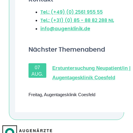
Tel.: (+49) (0) 2561 955 55
Tel.: (+31) (0) 85 - 88 82 288
NL
info@augenklinik.de
Nächster Themenabend
07
Erstuntersuchung Neupatient/in |
AUG.
Augentagesklinik Coesfeld
Freitag
,
Augentagesklinik Coesfeld