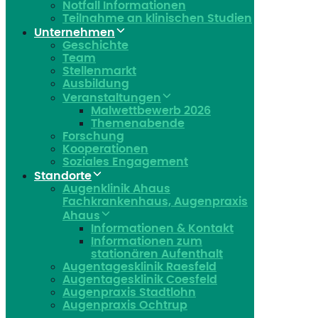
Notfall Informationen
Teilnahme an klinischen Studien
Unternehmen
Geschichte
Team
Stellenmarkt
Ausbildung
Veranstaltungen
Malwettbewerb 2026
Themenabende
Forschung
Kooperationen
Soziales Engagement
Standorte
Augenklinik Ahaus
Fachkrankenhaus, Augenpraxis
Ahaus
Informationen & Kontakt
Informationen zum
stationären Aufenthalt
Augentagesklinik Raesfeld
Augentagesklinik Coesfeld
Augenpraxis Stadtlohn
Augenpraxis Ochtrup