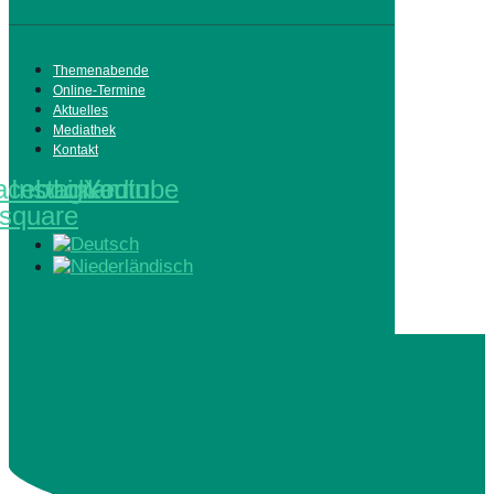
Themenabende
Online-Termine
Aktuelles
Mediathek
Kontakt
acebook-
Instagram
Linkedin
Youtube
square