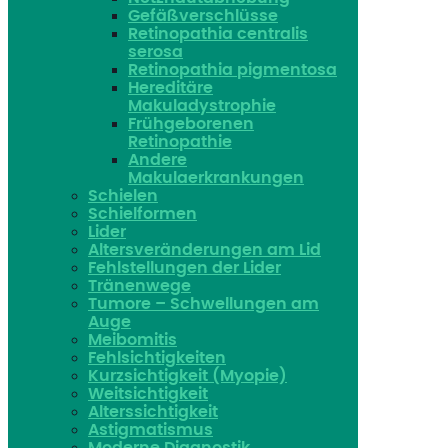
Gefäßverschlüsse
Retinopathia centralis
serosa
Retinopathia pigmentosa
Hereditäre
Makuladystrophie
Frühgeborenen
Retinopathie
Andere
Makulaerkrankungen
Schielen
Schielformen
Lider
Altersveränderungen am Lid
Fehlstellungen der Lider
Tränenwege
Tumore – Schwellungen am
Auge
Meibomitis
Fehlsichtigkeiten
Kurzsichtigkeit (Myopie)
Weitsichtigkeit
Alterssichtigkeit
Astigmatismus