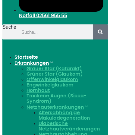
Notfall
02561 955 55
Suche
Startseite
Erkrankungen
Grauer Star (Katarakt)
Grüner Star (Glaukom)
Offenwinkelglaukom
Engwinkelglaukom
Hornhaut
Trockene Augen (Sicca-
Syndrom)
Netzhauterkrankungen
Altersabhängige
Makuladegeneration
Diabetische
Netzhautveränderungen
Netzhautabhebung