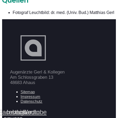
Quellen
Fotograf Leuchtbild: dr. med. (Univ. Bud.) Matthias Gerl
Augenärzte Gerl & Kollegen
Am Schlossgraben 13
48683 Ahaus
Sitemap
Impressum
Datenschutz
Facebook-
Instagram
Linkedin
Youtube