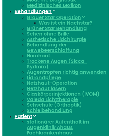
Moderne Diagnostik
Medizinisches Lexikon
Behandlungen
Grauer Star Operation
Was ist ein Nachstar?
Grüner Star Behandlung
Sehen ohne Brille
Ästhetische Lidchirurgie
Behandlung der
Gewebeerschlaffung
Hornhaut
Trockene Augen (Sicca-
Sydrom)
Augentropfen richtig anwenden
Lidrandpflege
Netzhaut-Operation
Netzhaut lasern
Glaskörperinjektionen (IVOM)
Valeda Lichttherapie
Sehschule (Orthoptik)
Schielbehandlung
Patient
stationärer Aufenthalt im
Augenklinik Ahaus
Fachkrankenhaus