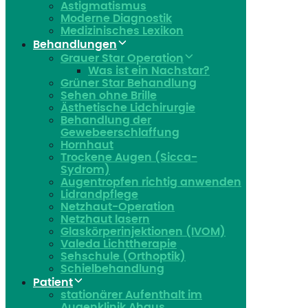
Astigmatismus
Moderne Diagnostik
Medizinisches Lexikon
Behandlungen
Grauer Star Operation
Was ist ein Nachstar?
Grüner Star Behandlung
Sehen ohne Brille
Ästhetische Lidchirurgie
Behandlung der
Gewebeerschlaffung
Hornhaut
Trockene Augen (Sicca-
Sydrom)
Augentropfen richtig anwenden
Lidrandpflege
Netzhaut-Operation
Netzhaut lasern
Glaskörperinjektionen (IVOM)
Valeda Lichttherapie
Sehschule (Orthoptik)
Schielbehandlung
Patient
stationärer Aufenthalt im
Augenklinik Ahaus