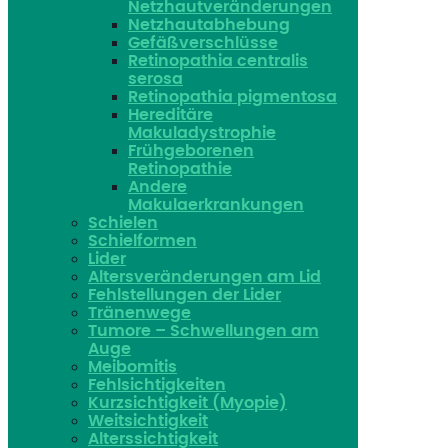
Netzhautveränderungen
Netzhautabhebung
Gefäßverschlüsse
Retinopathia centralis
serosa
Retinopathia pigmentosa
Hereditäre
Makuladystrophie
Frühgeborenen
Retinopathie
Andere
Makulaerkrankungen
Schielen
Schielformen
Lider
Altersveränderungen am Lid
Fehlstellungen der Lider
Tränenwege
Tumore – Schwellungen am
Auge
Meibomitis
Fehlsichtigkeiten
Kurzsichtigkeit (Myopie)
Weitsichtigkeit
Alterssichtigkeit