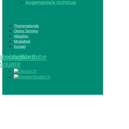
Augenpraxis Ochtrup
Themenabende
Online-Termine
Aktuelles
Mediathek
Kontakt
acebook-
Instagram
Linkedin
Youtube
square