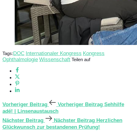
DOC
Internationaler Kongress
Kongress
Tags:
Ophthalmologie
Wissenschaft
Teilen auf
Vorheriger Beitrag
Vorheriger Beitrag
Sehhilfe
adé! | Linsenaustausch
Nächster Beitrag
Nächster Beitrag
Herzlichen
Glückwunsch zur bestandenen Prüfung!