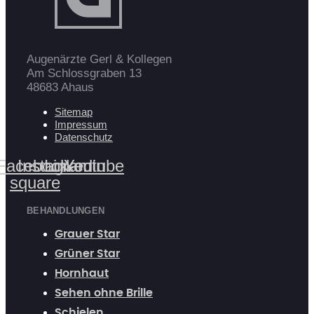
Augenärzte Gerl & Kollegen
Am Schlossgraben 13
48683 Ahaus
Sitemap
Impressum
Datenschutz
Facebook-
Instagram
Linkedin
Youtube
square
BEHANDLUNGEN
Grauer Star
Grüner Star
Hornhaut
Sehen ohne Brille
Schielen