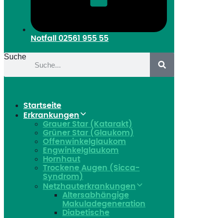
Notfall
02561 955 55
Suche
Startseite
Erkrankungen
Grauer Star (Katarakt)
Grüner Star (Glaukom)
Offenwinkelglaukom
Engwinkelglaukom
Hornhaut
Trockene Augen (Sicca-
Syndrom)
Netzhauterkrankungen
Altersabhängige
Makuladegeneration
Diabetische