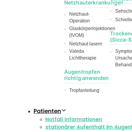
Netzhauterkrankungen
Sehsch
Netzhaut-
Schielb
Operation
Glaskörperinjektionen
Trocken
(IVOM)
(Sicca-
Netzhaut lasern
Sympto
Valeda
Ursach
Lichttherapie
Behand
Augentropfen
richtig anwenden
Tropfanleitung
Patienten
Notfall Informationen
stationärer Aufenthalt im Auge