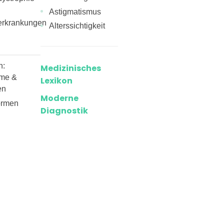
Astigmatismus
erkrankungen
Alterssichtigkeit
n:
Medizinisches
me &
Lexikon
en
Moderne
ormen
Diagnostik