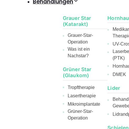
Behandlungen
Grauer Star
Hornhau
(Katarakt)
Medika
Grauer-Star-
Therapi
Operation
UV-Cros
Was ist ein
Laserb
Nachstar?
(PTK)
Hornhau
Grüner Star
DMEK
(Glaukom)
Lider
Tropftherapie
Lasertherapie
Behandl
Mikroimplantate
Gewebee
Grüner-Star-
Lidrand
Operation
Schielen