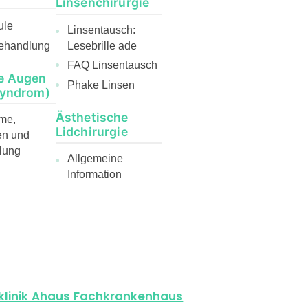
Linsenchirurgie
ule
Linsentausch:
ehandlung
Lesebrille ade
FAQ Linsentausch
e Augen
Phake Linsen
Syndrom)
Ästhetische
me,
Lidchirurgie
en und
lung
Allgemeine
Information
nklinik Ahaus Fachkrankenhaus