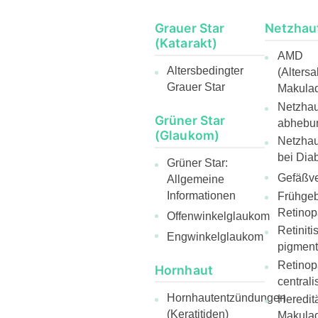
Grauer Star
Netzhau
(Katarakt)
AMD
Altersbedingter
(Alters
Grauer Star
Makulad
Netzhaut
Grüner Star
abhebu
(Glaukom)
Netzha
bei Diab
Grüner Star:
Gefäßve
Allgemeine
Informationen
Frühge
Retinop
Offenwinkelglaukom
Retiniti
Engwinkelglaukom
pigmen
Retinop
Hornhaut
centrali
Hornhautentzündungen
Heredit
(Keratitiden)
Makulad