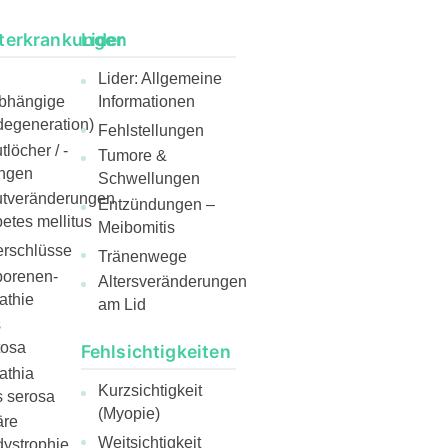
terkrankungen
Lider
Lider: Allgemeine
abhängige
Informationen
egeneration)
Fehlstellungen
löcher / -
Tumore &
ngen
Schwellungen
utveränderungen
Entzündungen –
etes mellitus
Meibomitis
rschlüsse
Tränenwege
borenen-
Altersveränderungen
athie
am Lid
s
tosa
Fehlsichtigkeiten
athia
Kurzsichtigkeit
s serosa
(Myopie)
äre
Weitsichtigkeit
ystrophie