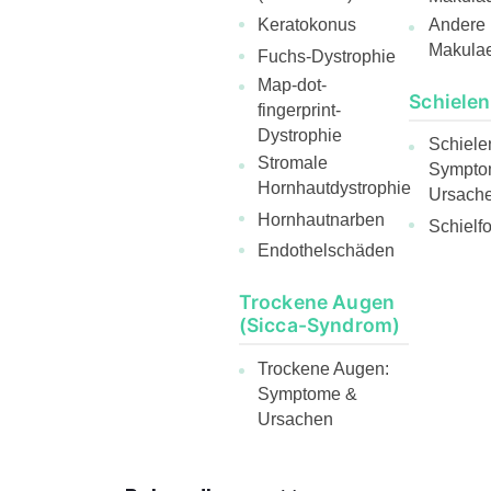
Andere
Keratokonus
Makula
Fuchs-Dystrophie
Map-dot-
Schielen
fingerprint-
Dystrophie
Schiele
Stromale
Sympto
Hornhautdystrophie
Ursach
Hornhautnarben
Schielf
Endothelschäden
Trockene Augen
(Sicca-Syndrom)
Trockene Augen:
Symptome &
Ursachen