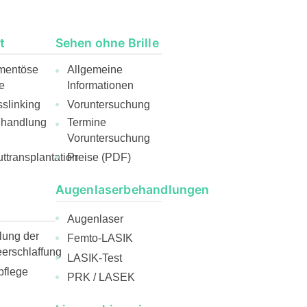
t
Sehen ohne Brille
mentöse
Allgemeine
e
Informationen
slinking
Voruntersuchung
ehandlung
Termine
Voruntersuchung
ttransplantation
Preise (PDF)
Augenlaserbehandlungen
Augenlaser
ung der
Femto-LASIK
rschlaffung
LASIK-Test
pflege
PRK / LASEK