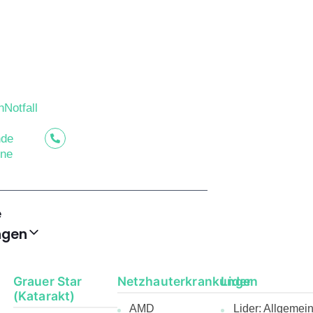
Notfall
nde
ine
e
ngen
Grauer Star
Netzhauterkrankungen
Lider
(Katarakt)
AMD
Lider: Allgemei