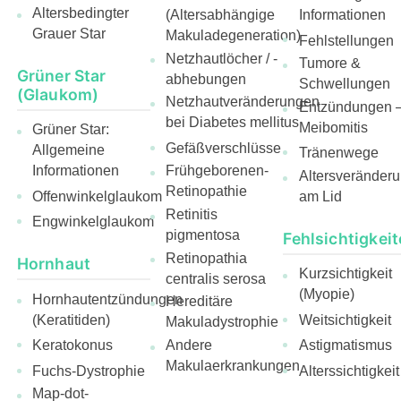
Altersbedingter
(Altersabhängige
Informationen
Grauer Star
Makuladegeneration)
Fehlstellungen
Netzhautlöcher / -
Tumore &
Grüner Star
abhebungen
Schwellungen
(Glaukom)
Netzhautveränderungen
Entzündungen 
bei Diabetes mellitus
Meibomitis
Grüner Star:
Gefäßverschlüsse
Allgemeine
Tränenwege
Informationen
Frühgeborenen-
Altersveränder
Retinopathie
Offenwinkelglaukom
am Lid
Retinitis
Engwinkelglaukom
pigmentosa
Fehlsichtigkei
Retinopathia
Hornhaut
Kurzsichtigkeit
centralis serosa
(Myopie)
Hornhautentzündungen
Hereditäre
(Keratitiden)
Weitsichtigkeit
Makuladystrophie
Andere
Keratokonus
Astigmatismus
Makulaerkrankungen
Fuchs-Dystrophie
Alterssichtigkeit
Map-dot-