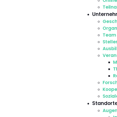
Onlin
Teiln
Unterne
Gesch
Orga
Team
Stell
Ausbi
Veran
M
T
R
Forsc
Koope
Sozia
Standort
Augen