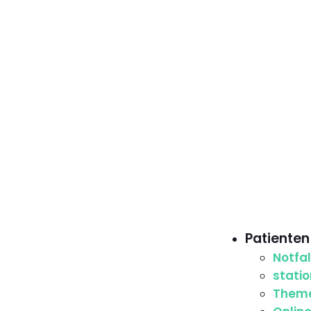
Patienten
Notfa
stati
Them