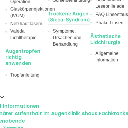
Schielbehandlung
Operation
Lesebrille ade
Glaskörperinjektionen
Trockene Augen
FAQ Linsentau
(IVOM)
(Sicca-Syndrom)
Phake Linsen
Netzhaut lasern
Symptome,
Valeda
Ästhetische
Ursachen und
Lichttherapie
Lidchirurgie
Behandlung
Augentropfen
Allgemeine
richtig
Information
anwenden
Tropfanleitung
ll Informationen
onärer Aufenthalt im Augenklinik Ahaus Fachkran
enabende