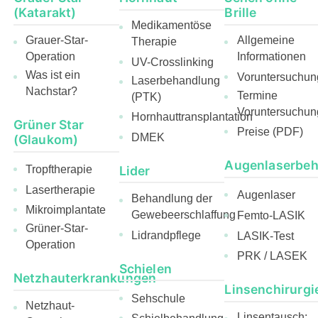
(Katarakt)
Brille
Medikamentöse
Grauer-Star-
Allgemeine
Therapie
Operation
Informationen
UV-Crosslinking
Was ist ein
Voruntersuchun
Laserbehandlung
Nachstar?
Termine
(PTK)
Voruntersuchun
Hornhauttransplantation
Grüner Star
Preise (PDF)
DMEK
(Glaukom)
Augenlaserbe
Lider
Tropftherapie
Lasertherapie
Augenlaser
Behandlung der
Mikroimplantate
Gewebeerschlaffung
Femto-LASIK
Grüner-Star-
Lidrandpflege
LASIK-Test
Operation
PRK / LASEK
Schielen
Netzhauterkrankungen
Linsenchirurgi
Sehschule
Netzhaut-
Linsentausch: