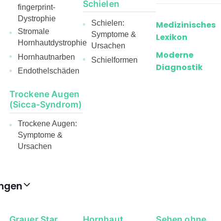
Schielen
fingerprint-
Dystrophie
Schielen:
Medizinisches
Stromale
Symptome &
Lexikon
Hornhautdystrophie
Ursachen
Moderne
Hornhautnarben
Schielformen
Diagnostik
Endothelschäden
Trockene Augen
(Sicca-Syndrom)
Trockene Augen:
Symptome &
Ursachen
ngen
Grauer Star
Hornhaut
Sehen ohne