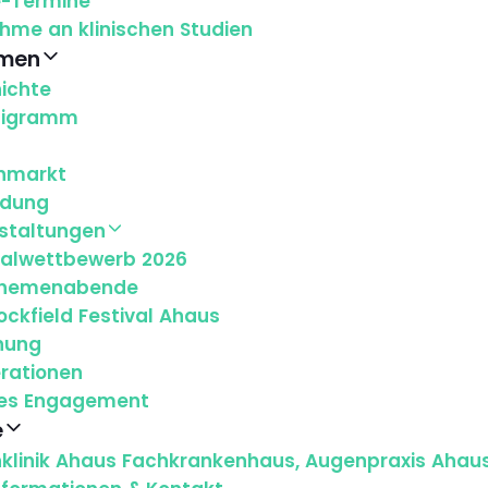
e-Termine
ahme an klinischen Studien
hmen
ichte
nigramm
enmarkt
ldung
staltungen
alwettbewerb 2026
hemenabende
ockfield Festival Ahaus
hung
rationen
les Engagement
e
klinik Ahaus Fachkrankenhaus, Augenpraxis Ahau