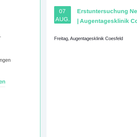
07
Erstuntersuchung Neu
AUG.
| Augentagesklinik C
–
Freitag
,
Augentagesklinik Coesfeld
ungen
ten