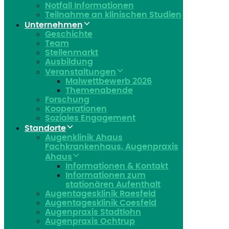
Notfall Informationen
Teilnahme an klinischen Studien
Unternehmen
Geschichte
Team
Stellenmarkt
Ausbildung
Veranstaltungen
Malwettbewerb 2026
Themenabende
Forschung
Kooperationen
Soziales Engagement
Standorte
Augenklinik Ahaus
Fachkrankenhaus, Augenpraxis
Ahaus
Informationen & Kontakt
Informationen zum
stationären Aufenthalt
Augentagesklinik Raesfeld
Augentagesklinik Coesfeld
Augenpraxis Stadtlohn
Augenpraxis Ochtrup