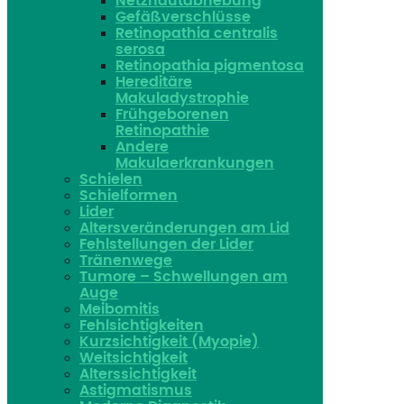
Netzhautabhebung
Gefäßverschlüsse
Retinopathia centralis
serosa
Retinopathia pigmentosa
Hereditäre
Makuladystrophie
Frühgeborenen
Retinopathie
Andere
Makulaerkrankungen
Schielen
Schielformen
Lider
Altersveränderungen am Lid
Fehlstellungen der Lider
Tränenwege
Tumore – Schwellungen am
Auge
Meibomitis
Fehlsichtigkeiten
Kurzsichtigkeit (Myopie)
Weitsichtigkeit
Alterssichtigkeit
Astigmatismus