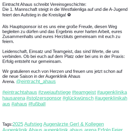
Eintracht Ahaus schreibt Vereinsgeschichte:
Die 1. Mannschaft steigt in die Westfalenliga auf und die A-Jugend
feiert den Aufstieg in die Kreisliga! ⚽️
Als Hauptsponsor ist es uns eine große Freude, diesen Weg
begleiten zu dürfen und das Ergebnis eurer harten Arbeit, eures
Zusammenhalts und eures Herzbluts gemeinsam mit euch zu
feiern.
Leidenschaft, Einsatz und Teamgeist, das sind Werte, die uns
verbinden. Ob bei euch auf dem Platz oder bei uns in der Praxis:
Erfolg entsteht nur gemeinsam.
Wir gratulieren euch von Herzen und freuen uns jetzt schon auf
die neue Saison in der Augenklinik Ahaus
@eintracht_ahaus
Arena.
#eintrachtahaus
#zweiaufstiege
#teamgeist
#augenklinika
hausarena
#stolzersponsor
#glückwünsch
#augenklinikah
aus
#ahaus
#fußball
2025
Aufstieg
Augenärzte Gerl & Kollegen
Tags:
Augenklinik Ahaus
augenklinik ahaus arena
Erfolg
Feier