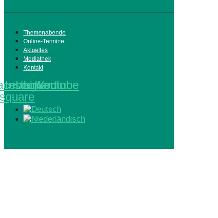
Themenabende
Online-Termine
Aktuelles
Mediathek
Kontakt
acebook-
Instagram
Linkedin
Youtube
square