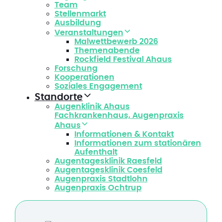
Team
Stellenmarkt
Ausbildung
Veranstaltungen
Malwettbewerb 2026
Themenabende
Rockfield Festival Ahaus
Forschung
Kooperationen
Soziales Engagement
Standorte
Augenklinik Ahaus
Fachkrankenhaus, Augenpraxis
Ahaus
Informationen & Kontakt
Informationen zum stationären
Aufenthalt
Augentagesklinik Raesfeld
Augentagesklinik Coesfeld
Augenpraxis Stadtlohn
Augenpraxis Ochtrup