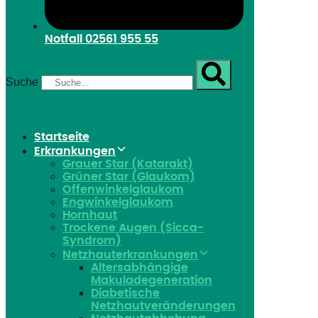
Notfall
02561 955 55
Suche
Startseite
Erkrankungen
Grauer Star (Katarakt)
Grüner Star (Glaukom)
Offenwinkelglaukom
Engwinkelglaukom
Hornhaut
Trockene Augen (Sicca-
Syndrom)
Netzhauterkrankungen
Altersabhängige
Makuladegeneration
Diabetische
Netzhautveränderungen