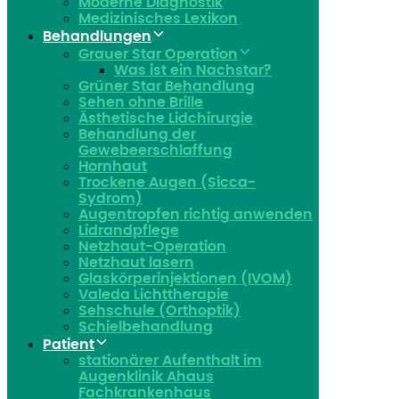
Moderne Diagnostik
Medizinisches Lexikon
Behandlungen
Grauer Star Operation
Was ist ein Nachstar?
Grüner Star Behandlung
Sehen ohne Brille
Ästhetische Lidchirurgie
Behandlung der
Gewebeerschlaffung
Hornhaut
Trockene Augen (Sicca-
Sydrom)
Augentropfen richtig anwenden
Lidrandpflege
Netzhaut-Operation
Netzhaut lasern
Glaskörperinjektionen (IVOM)
Valeda Lichttherapie
Sehschule (Orthoptik)
Schielbehandlung
Patient
stationärer Aufenthalt im
Augenklinik Ahaus
Fachkrankenhaus