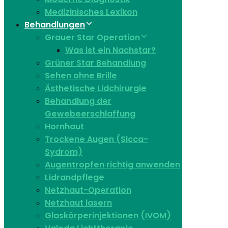
Medizinisches Lexikon
Behandlungen
Grauer Star Operation
Was ist ein Nachstar?
Grüner Star Behandlung
Sehen ohne Brille
Ästhetische Lidchirurgie
Behandlung der
Gewebeerschlaffung
Hornhaut
Trockene Augen (Sicca-
Sydrom)
Augentropfen richtig anwenden
Lidrandpflege
Netzhaut-Operation
Netzhaut lasern
Glaskörperinjektionen (IVOM)