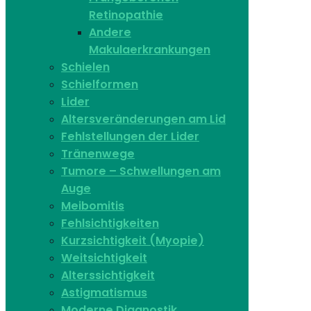
Retinopathie
Andere
Makulaerkrankungen
Schielen
Schielformen
Lider
Altersveränderungen am Lid
Fehlstellungen der Lider
Tränenwege
Tumore – Schwellungen am
Auge
Meibomitis
Fehlsichtigkeiten
Kurzsichtigkeit (Myopie)
Weitsichtigkeit
Alterssichtigkeit
Astigmatismus
Moderne Diagnostik