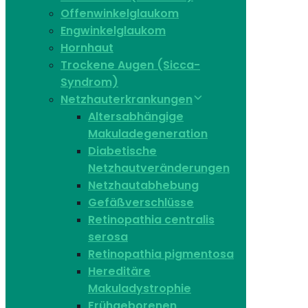
Offenwinkelglaukom
Engwinkelglaukom
Hornhaut
Trockene Augen (Sicca-
Syndrom)
Netzhauterkrankungen
Altersabhängige
Makuladegeneration
Diabetische
Netzhautveränderungen
Netzhautabhebung
Gefäßverschlüsse
Retinopathia centralis
serosa
Retinopathia pigmentosa
Hereditäre
Makuladystrophie
Frühgeborenen