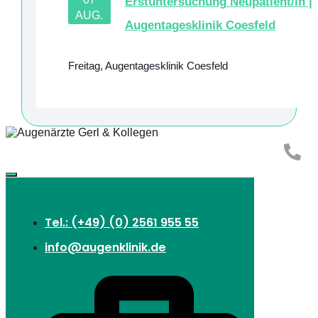
Erstuntersuchung Neupatient/in |
AUG.
Augentagesklinik Coesfeld
Freitag
,
Augentagesklinik Coesfeld
Tel.: (+49) (0) 2561 955 55
info@augenklinik.de