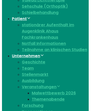
Valeda Lichttherapie
Sehschule (Orthoptik)
Schielbehandlung
Patient
stationärer Aufenthalt im
Augenklinik Ahaus
Fachkrankenhaus
Notfall Informationen
Teilnahme an klinischen Studien
Unternehmen
Geschichte
Team
Stellenmarkt
Ausbildung
Veranstaltungen
Malwettbewerb 2026
Themenabende
Forschung