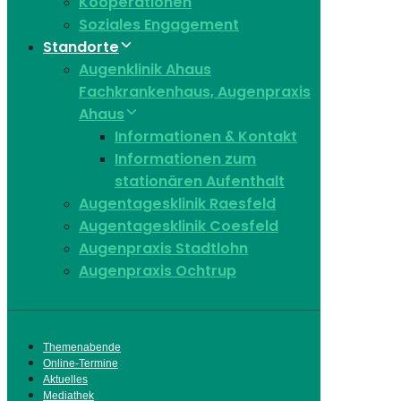
Kooperationen
Soziales Engagement
Standorte
Augenklinik Ahaus
Fachkrankenhaus, Augenpraxis
Ahaus
Informationen & Kontakt
Informationen zum
stationären Aufenthalt
Augentagesklinik Raesfeld
Augentagesklinik Coesfeld
Augenpraxis Stadtlohn
Augenpraxis Ochtrup
Themenabende
Online-Termine
Aktuelles
Mediathek