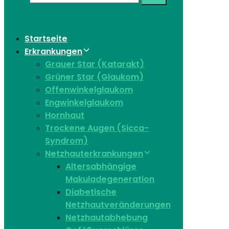
Startseite
Erkrankungen
Grauer Star (Katarakt)
Grüner Star (Glaukom)
Offenwinkelglaukom
Engwinkelglaukom
Hornhaut
Trockene Augen (Sicca-
Syndrom)
Netzhauterkrankungen
Altersabhängige
Makuladegeneration
Diabetische
Netzhautveränderungen
Netzhautabhebung