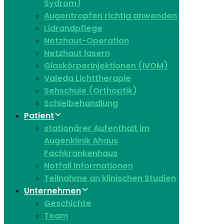
Sydrom)
Augentropfen richtig anwenden
Lidrandpflege
Netzhaut-Operation
Netzhaut lasern
Glaskörperinjektionen (IVOM)
Valeda Lichttherapie
Sehschule (Orthoptik)
Schielbehandlung
Patient
stationärer Aufenthalt im
Augenklinik Ahaus
Fachkrankenhaus
Notfall Informationen
Teilnahme an klinischen Studien
Unternehmen
Geschichte
Team