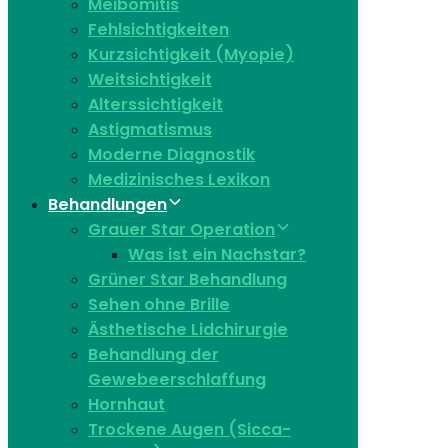
Meibomitis
Fehlsichtigkeiten
Kurzsichtigkeit (Myopie)
Weitsichtigkeit
Alterssichtigkeit
Astigmatismus
Moderne Diagnostik
Medizinisches Lexikon
Behandlungen
Grauer Star Operation
Was ist ein Nachstar?
Grüner Star Behandlung
Sehen ohne Brille
Ästhetische Lidchirurgie
Behandlung der
Gewebeerschlaffung
Hornhaut
Trockene Augen (Sicca-