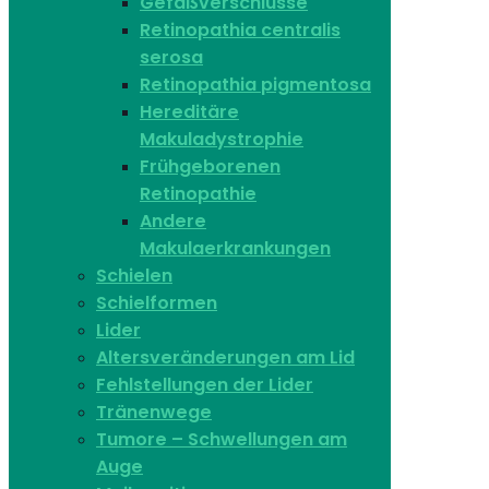
Gefäßverschlüsse
Retinopathia centralis
serosa
Retinopathia pigmentosa
Hereditäre
Makuladystrophie
Frühgeborenen
Retinopathie
Andere
Makulaerkrankungen
Schielen
Schielformen
Lider
Altersveränderungen am Lid
Fehlstellungen der Lider
Tränenwege
Tumore – Schwellungen am
Auge