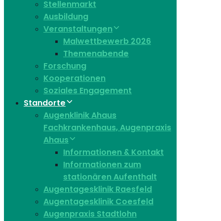
Stellenmarkt
Ausbildung
Veranstaltungen
Malwettbewerb 2026
Themenabende
Forschung
Kooperationen
Soziales Engagement
Standorte
Augenklinik Ahaus
Fachkrankenhaus, Augenpraxis
Ahaus
Informationen & Kontakt
Informationen zum
stationären Aufenthalt
Augentagesklinik Raesfeld
Augentagesklinik Coesfeld
Augenpraxis Stadtlohn