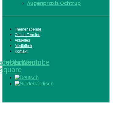
Augenpraxis Ochtrup
Themenabende
Online-Termine
Aktuelles
Mediathek
Kontakt
acebook-
Instagram
Linkedin
Youtube
square